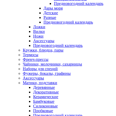
Предновогодний календарь
Дары моря
Детские
Разные
Предновогодний календарь
Ложки
Вилки
Ножи
Аксессуары
Предновогодний календарь
Кружки, блюдца, пары
Термосы
Френч-прессы
Чайники, молочники, сахарницы
Наборы для специй
Фужеры, бокалы, графины
Аксессуары
Матики, подставки
Деревянные
Декоративные
Керамические
Бамбуковые
Силиконовые
Пробковые
Предновогодний календарь