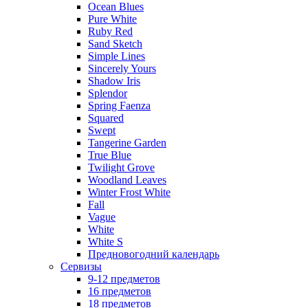
Ocean Blues
Pure White
Ruby Red
Sand Sketch
Simple Lines
Sincerely Yours
Shadow Iris
Splendor
Spring Faenza
Squared
Swept
Tangerine Garden
True Blue
Twilight Grove
Woodland Leaves
Winter Frost White
Fall
Vague
White
White S
Предновогодний календарь
Сервизы
9-12 предметов
16 предметов
18 предметов