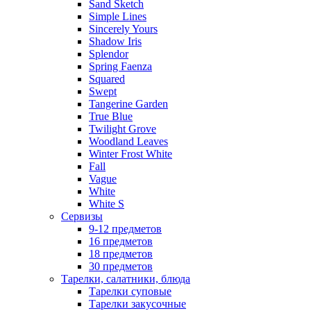
Sand Sketch
Simple Lines
Sincerely Yours
Shadow Iris
Splendor
Spring Faenza
Squared
Swept
Tangerine Garden
True Blue
Twilight Grove
Woodland Leaves
Winter Frost White
Fall
Vague
White
White S
Сервизы
9-12 предметов
16 предметов
18 предметов
30 предметов
Тарелки, салатники, блюда
Тарелки суповые
Тарелки закусочные