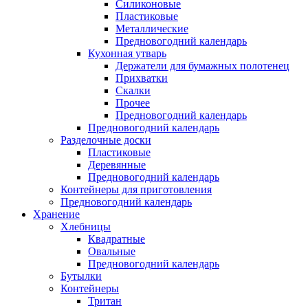
Силиконовые
Пластиковые
Металлические
Предновогодний календарь
Кухонная утварь
Держатели для бумажных полотенец
Прихватки
Скалки
Прочее
Предновогодний календарь
Предновогодний календарь
Разделочные доски
Пластиковые
Деревянные
Предновогодний календарь
Контейнеры для приготовления
Предновогодний календарь
Хранение
Хлебницы
Квадратные
Овальные
Предновогодний календарь
Бутылки
Контейнеры
Тритан