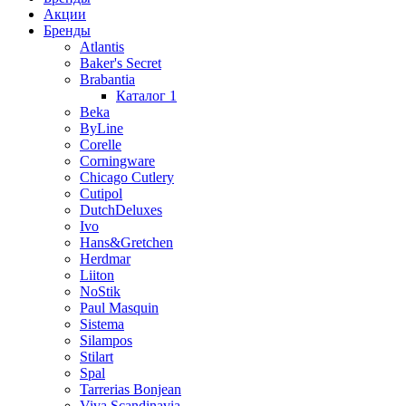
Акции
Бренды
Atlantis
Baker's Secret
Brabantia
Каталог 1
Beka
ByLine
Corelle
Corningware
Chicago Cutlery
Cutipol
DutchDeluxes
Ivo
Hans&Gretchen
Herdmar
Liiton
NoStik
Paul Masquin
Sistema
Silampos
Stilart
Spal
Tarrerias Bonjean
Viva Scandinavia