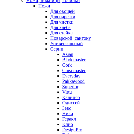
Ножи, ножницы, точилки
Ножи
Для овощей
Для нарезки
Для чистки
Для хлеба
Для стейка
Поварской, сантоку
Универсальный
Серии
Asian
Blademaster
Cork
Cuisi master
Everyday
Pakkawood
Superior
Virtu
Калипсо
Одиссей
Зевс
Ника
Геракл
Клио
DesignPro