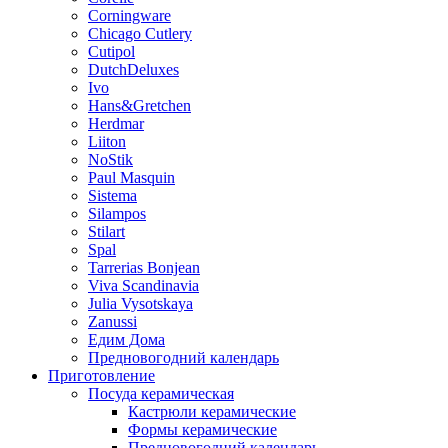
Corningware
Chicago Cutlery
Cutipol
DutchDeluxes
Ivo
Hans&Gretchen
Herdmar
Liiton
NoStik
Paul Masquin
Sistema
Silampos
Stilart
Spal
Tarrerias Bonjean
Viva Scandinavia
Julia Vysotskaya
Zanussi
Едим Дома
Предновогодний календарь
Приготовление
Посуда керамическая
Кастрюли керамические
Формы керамические
Предновогодний календарь