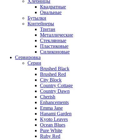
Хлебницы
Квадратные
Овальные
Бутылки
Контейнеры
Тритан
Металлические
Стеклянные
Пластиковые
Силиконовые
Сервировка
Серии
Brushed Black
Brushed Red
City Block
Country Cottage
Country Dawn
Cherish
Enhancements
Emma Jane
Hanami Garden
Kyoto Leaves
Ocean Blues
Pure White
Ruby Red