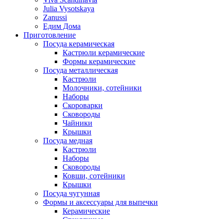
Julia Vysotskaya
Zanussi
Едим Дома
Приготовление
Посуда керамическая
Кастрюли керамические
Формы керамические
Посуда металлическая
Кастрюли
Молочники, сотейники
Наборы
Скороварки
Сковороды
Чайники
Крышки
Посуда медная
Кастрюли
Наборы
Сковороды
Ковши, сотейники
Крышки
Посуда чугунная
Формы и аксессуары для выпечки
Керамические