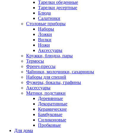
Тарелки обеденные
Тарелки десертные
Блюда
Салатники
Столовые приборы
Наборы
Ложки
Вилки
Ножи
Аксессуары
Кружки, блюдца, пары
Термосы
Френч-прессы
Чайники, молочники, сахарницы
Наборы для специй
Фужеры, бокалы, графины
Аксессуары
Матики, подставки
Деревянные
Декоративные
Керамические
Бамбуковые
Силиконовые
Пробковые
Для дома