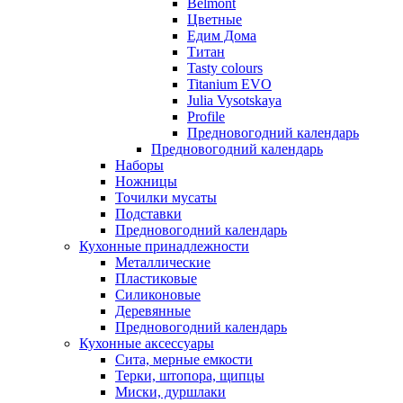
Belmont
Цветные
Едим Дома
Титан
Tasty colours
Titanium EVO
Julia Vysotskaya
Profile
Предновогодний календарь
Предновогодний календарь
Наборы
Ножницы
Точилки мусаты
Подставки
Предновогодний календарь
Кухонные принадлежности
Металлические
Пластиковые
Силиконовые
Деревянные
Предновогодний календарь
Кухонные аксессуары
Сита, мерные емкости
Терки, штопора, щипцы
Миски, дуршлаки