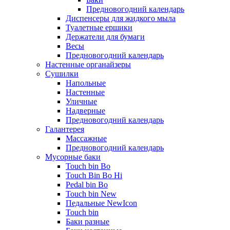
Предновогодний календарь
Диспенсеры для жидкого мыла
Туалетные ершики
Держатели для бумаги
Весы
Предновогодний календарь
Настенные органайзеры
Сушилки
Напольные
Настенные
Уличные
Надверные
Предновогодний календарь
Галантерея
Массажные
Предновогодний календарь
Мусорные баки
Touch bin Bo
Touch Bin Bo Hi
Pedal bin Bo
Touch bin New
Педальные NewIcon
Touch bin
Баки разные