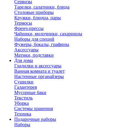
Сервизы
Тарелки, салатники, блюда
Столовые приборы
Кружки, блюдца, пары
Термосы
Френч-прессы
Чайники, молочники, сахарницы
Наборы для специй
Фужеры, бокалы, графины
Аксессуары
Матики, подставки
Для дома
Гладилки и аксессуары
Ванная комната и туалет
Настенные органайзеры
Сушилки
Галантерея
Мусорные баки
Текстиль
Уборка
Системы хранения
Техника
Подарочные наборы
Наборы