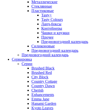
Металлические
Стеклянные
Пластиковые
Tasty+
Tasty Colours
Ланч-боксы
Контейнеры
Чашки и кружки
Прочее
Предновогодний календарь
Силиконовые
Предновогодний календарь
Предновогодний календарь
Сервировка
Серии
Brushed Black
Brushed Red
City Block
Country Cottage
Country Dawn
Cherish
Enhancements
Emma Jane
Hanami Garden
Kyoto Leaves