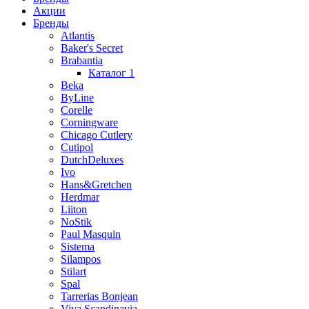
Акции
Бренды
Atlantis
Baker's Secret
Brabantia
Каталог 1
Beka
ByLine
Corelle
Corningware
Chicago Cutlery
Cutipol
DutchDeluxes
Ivo
Hans&Gretchen
Herdmar
Liiton
NoStik
Paul Masquin
Sistema
Silampos
Stilart
Spal
Tarrerias Bonjean
Viva Scandinavia