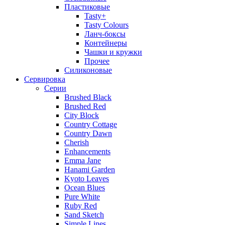
Пластиковые
Tasty+
Tasty Colours
Ланч-боксы
Контейнеры
Чашки и кружки
Прочее
Силиконовые
Сервировка
Серии
Brushed Black
Brushed Red
City Block
Country Cottage
Country Dawn
Cherish
Enhancements
Emma Jane
Hanami Garden
Kyoto Leaves
Ocean Blues
Pure White
Ruby Red
Sand Sketch
Simple Lines