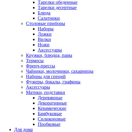
Тарелки обеденные
Тарелки десертные
Блюда
Салатники
Столовые приборы
Наборы
Ложки
Вилки
Ножи
Аксессуары
Кружки, блюдца, пары
Термосы
Френч-прессы
Чайники, молочники, сахарницы
Наборы для специй
Фужеры, бокалы, графины
Аксессуары
Матики, подставки
Деревянные
Декоративные
Керамические
Бамбуковые
Силиконовые
Пробковые
Для дома