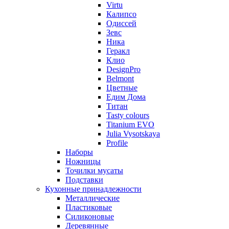
Virtu
Калипсо
Одиссей
Зевс
Ника
Геракл
Клио
DesignPro
Belmont
Цветные
Едим Дома
Титан
Tasty colours
Titanium EVO
Julia Vysotskaya
Profile
Наборы
Ножницы
Точилки мусаты
Подставки
Кухонные принадлежности
Металлические
Пластиковые
Силиконовые
Деревянные