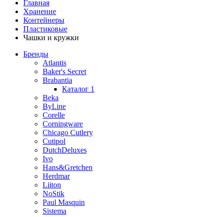
Главная
Хранение
Контейнеры
Пластиковые
Чашки и кружки
Бренды
Atlantis
Baker's Secret
Brabantia
Каталог 1
Beka
ByLine
Corelle
Corningware
Chicago Cutlery
Cutipol
DutchDeluxes
Ivo
Hans&Gretchen
Herdmar
Liiton
NoStik
Paul Masquin
Sistema