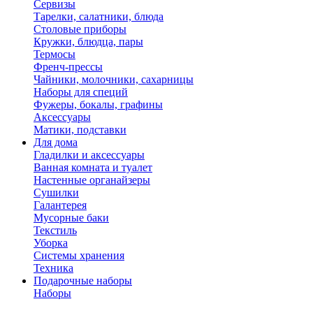
Сервизы
Тарелки, салатники, блюда
Столовые приборы
Кружки, блюдца, пары
Термосы
Френч-прессы
Чайники, молочники, сахарницы
Наборы для специй
Фужеры, бокалы, графины
Аксессуары
Матики, подставки
Для дома
Гладилки и аксессуары
Ванная комната и туалет
Настенные органайзеры
Сушилки
Галантерея
Мусорные баки
Текстиль
Уборка
Системы хранения
Техника
Подарочные наборы
Наборы