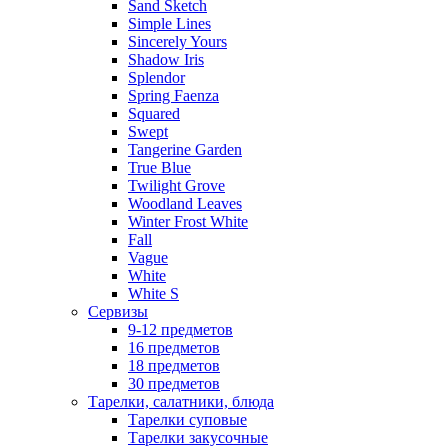
Sand Sketch
Simple Lines
Sincerely Yours
Shadow Iris
Splendor
Spring Faenza
Squared
Swept
Tangerine Garden
True Blue
Twilight Grove
Woodland Leaves
Winter Frost White
Fall
Vague
White
White S
Сервизы
9-12 предметов
16 предметов
18 предметов
30 предметов
Тарелки, салатники, блюда
Тарелки суповые
Тарелки закусочные