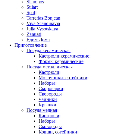
Silampos
Stilart
Spal
Tarrerias Bonjean
Viva Scandinavia
Julia Vysotskaya
Zanussi
Едим Дома
Приготовление
Посуда керамическая
Кастрюли керамические
Формы керамические
Посуда металлическая
Кастрюли
Молочники, сотейники
Наборы
Скороварки
Сковороды
Чайники
Крышки
Посуда медная
Кастрюли
Наборы
Сковороды
Ковши, сотейники