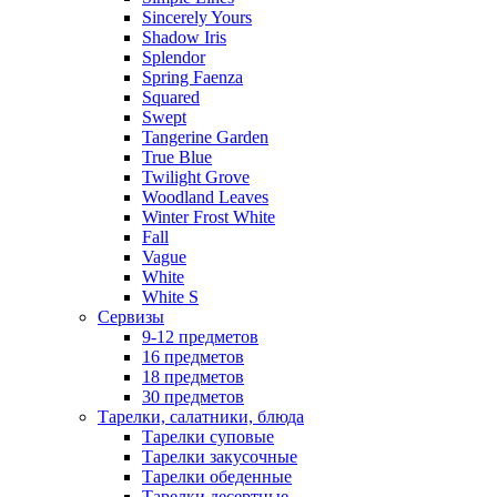
Sincerely Yours
Shadow Iris
Splendor
Spring Faenza
Squared
Swept
Tangerine Garden
True Blue
Twilight Grove
Woodland Leaves
Winter Frost White
Fall
Vague
White
White S
Сервизы
9-12 предметов
16 предметов
18 предметов
30 предметов
Тарелки, салатники, блюда
Тарелки суповые
Тарелки закусочные
Тарелки обеденные
Тарелки десертные