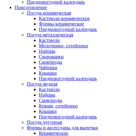
Предновогодний календарь
Приготовление
Посуда керамическая
Кастрюли керамические
Формы керамические
Предновогодний календарь
Посуда металлическая
Кастрюли
Молочники, сотейники
Наборы
Скороварки
Сковороды
Чайники
Крышки
Предновогодний календарь
Посуда медная
Кастрюли
Наборы
Сковороды
Ковши, сотейники
Крышки
Предновогодний календарь
Посуда чугунная
Формы и аксессуары для выпечки
Керамические