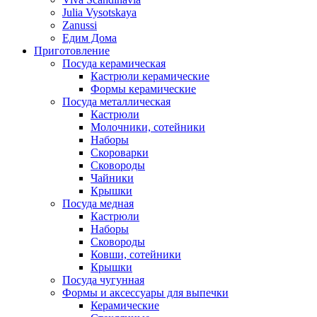
Julia Vysotskaya
Zanussi
Едим Дома
Приготовление
Посуда керамическая
Кастрюли керамические
Формы керамические
Посуда металлическая
Кастрюли
Молочники, сотейники
Наборы
Скороварки
Сковороды
Чайники
Крышки
Посуда медная
Кастрюли
Наборы
Сковороды
Ковши, сотейники
Крышки
Посуда чугунная
Формы и аксессуары для выпечки
Керамические