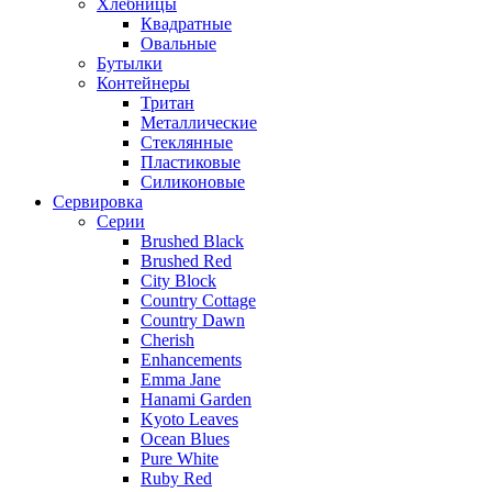
Хлебницы
Квадратные
Овальные
Бутылки
Контейнеры
Тритан
Металлические
Стеклянные
Пластиковые
Силиконовые
Сервировка
Серии
Brushed Black
Brushed Red
City Block
Country Cottage
Country Dawn
Cherish
Enhancements
Emma Jane
Hanami Garden
Kyoto Leaves
Ocean Blues
Pure White
Ruby Red