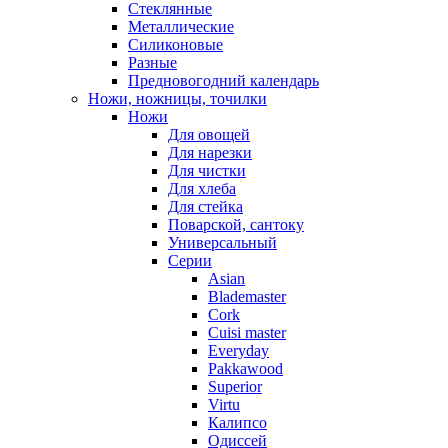
Стеклянные
Металлические
Силиконовые
Разные
Предновогодний календарь
Ножи, ножницы, точилки
Ножи
Для овощей
Для нарезки
Для чистки
Для хлеба
Для стейка
Поварской, сантоку
Универсальный
Серии
Asian
Blademaster
Cork
Cuisi master
Everyday
Pakkawood
Superior
Virtu
Калипсо
Одиссей