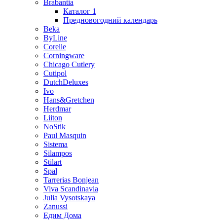
Brabantia
Каталог 1
Предновогодний календарь
Beka
ByLine
Corelle
Corningware
Chicago Cutlery
Cutipol
DutchDeluxes
Ivo
Hans&Gretchen
Herdmar
Liiton
NoStik
Paul Masquin
Sistema
Silampos
Stilart
Spal
Tarrerias Bonjean
Viva Scandinavia
Julia Vysotskaya
Zanussi
Едим Дома