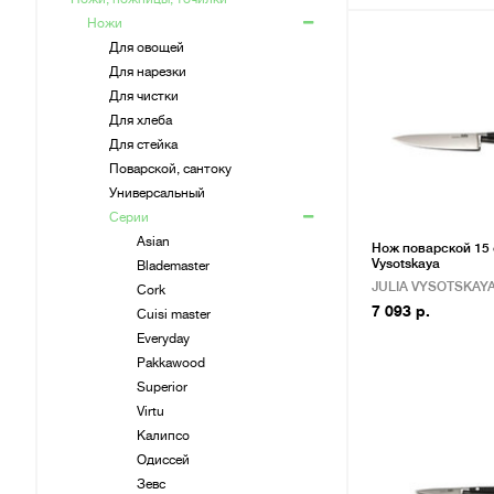
Ножи
Для овощей
Для нарезки
Для чистки
Для хлеба
Для стейка
Поварской, сантоку
Универсальный
Серии
Asian
Нож поварской 15 с
Vysotskaya
Blademaster
JULIA VYSOTSKAY
Cork
7 093 р.
Cuisi master
Everyday
Pakkawood
Superior
Virtu
Калипсо
Одиссей
Зевс