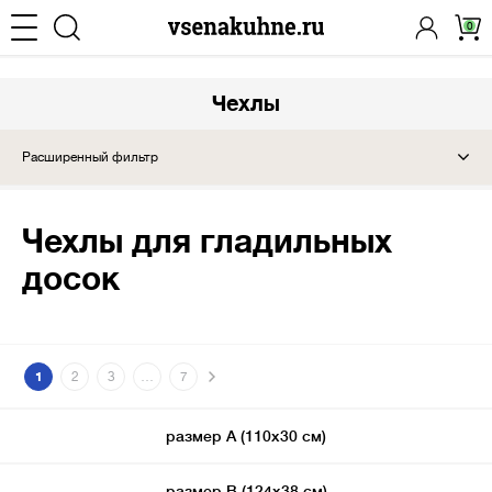
0
Чехлы
Расширенный фильтр
Чехлы для гладильных
досок
1
2
3
…
7
размер А (110х30 см)
размер В (124х38 см)