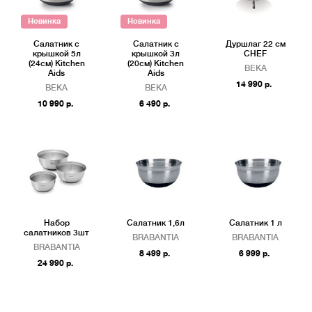
Новинка
Новинка
Салатник с
Салатник с
Дуршлаг 22 см
крышкой 5л
крышкой 3л
CHEF
(24см) Kitchen
(20см) Kitchen
BEKA
Aids
Aids
14 990 р.
BEKA
BEKA
10 990 р.
6 490 р.
Набор
Салатник 1,6л
Салатник 1 л
салатников 3шт
BRABANTIA
BRABANTIA
BRABANTIA
8 499 р.
6 999 р.
24 990 р.