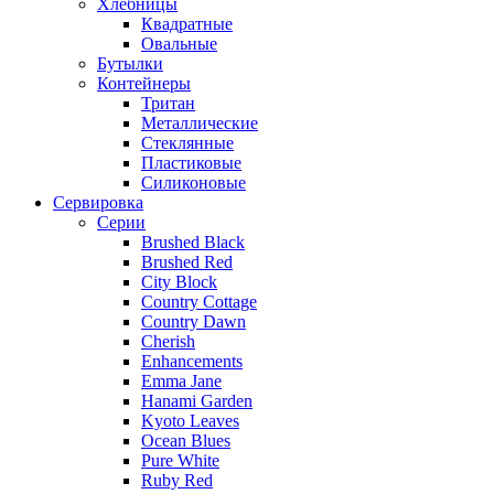
Хлебницы
Квадратные
Овальные
Бутылки
Контейнеры
Тритан
Металлические
Стеклянные
Пластиковые
Силиконовые
Сервировка
Серии
Brushed Black
Brushed Red
City Block
Country Cottage
Country Dawn
Cherish
Enhancements
Emma Jane
Hanami Garden
Kyoto Leaves
Ocean Blues
Pure White
Ruby Red