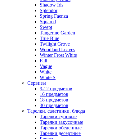
Shadow Iris
Splendor
Spring Faenza
Squared
Swept
Tangerine Garden
True Blue
Twilight Grove
Woodland Leaves
Winter Frost White
Fall
Vague
White
White S
Сервизы
9-12 предметов
16 предметов
18 предметов
30 предметов
Тарелки, салатники, блюда
Тарелки суповые
Тарелки закусочные
Тарелки обеденные
Тарелки десертные
Блюда