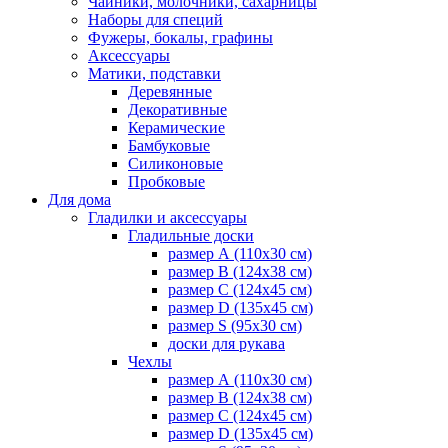
Чайники, молочники, сахарницы
Наборы для специй
Фужеры, бокалы, графины
Аксессуары
Матики, подставки
Деревянные
Декоративные
Керамические
Бамбуковые
Силиконовые
Пробковые
Для дома
Гладилки и аксессуары
Гладильные доски
размер А (110х30 см)
размер В (124х38 см)
размер С (124х45 см)
размер D (135х45 см)
размер S (95х30 см)
доски для рукава
Чехлы
размер А (110х30 см)
размер В (124х38 см)
размер С (124х45 см)
размер D (135х45 см)