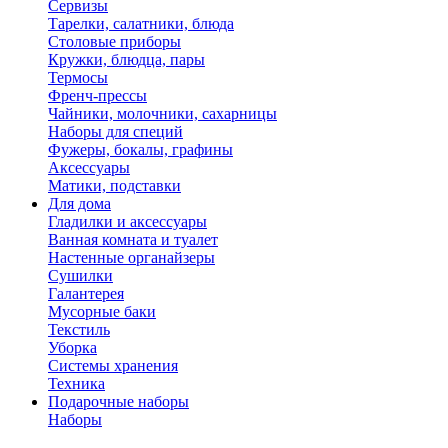
Сервизы
Тарелки, салатники, блюда
Столовые приборы
Кружки, блюдца, пары
Термосы
Френч-прессы
Чайники, молочники, сахарницы
Наборы для специй
Фужеры, бокалы, графины
Аксессуары
Матики, подставки
Для дома
Гладилки и аксессуары
Ванная комната и туалет
Настенные органайзеры
Сушилки
Галантерея
Мусорные баки
Текстиль
Уборка
Системы хранения
Техника
Подарочные наборы
Наборы