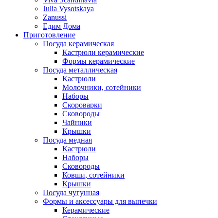
Julia Vysotskaya
Zanussi
Едим Дома
Приготовление
Посуда керамическая
Кастрюли керамические
Формы керамические
Посуда металлическая
Кастрюли
Молочники, сотейники
Наборы
Скороварки
Сковороды
Чайники
Крышки
Посуда медная
Кастрюли
Наборы
Сковороды
Ковши, сотейники
Крышки
Посуда чугунная
Формы и аксессуары для выпечки
Керамические