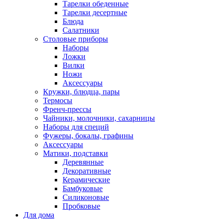
Тарелки обеденные
Тарелки десертные
Блюда
Салатники
Столовые приборы
Наборы
Ложки
Вилки
Ножи
Аксессуары
Кружки, блюдца, пары
Термосы
Френч-прессы
Чайники, молочники, сахарницы
Наборы для специй
Фужеры, бокалы, графины
Аксессуары
Матики, подставки
Деревянные
Декоративные
Керамические
Бамбуковые
Силиконовые
Пробковые
Для дома