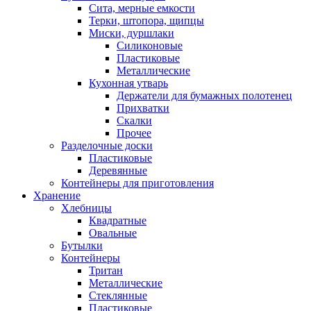
Сита, мерные емкости
Терки, штопора, щипцы
Миски, дуршлаки
Силиконовые
Пластиковые
Металлические
Кухонная утварь
Держатели для бумажных полотенец
Прихватки
Скалки
Прочее
Разделочные доски
Пластиковые
Деревянные
Контейнеры для приготовления
Хранение
Хлебницы
Квадратные
Овальные
Бутылки
Контейнеры
Тритан
Металлические
Стеклянные
Пластиковые