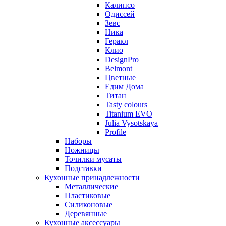
Калипсо
Одиссей
Зевс
Ника
Геракл
Клио
DesignPro
Belmont
Цветные
Едим Дома
Титан
Tasty colours
Titanium EVO
Julia Vysotskaya
Profile
Наборы
Ножницы
Точилки мусаты
Подставки
Кухонные принадлежности
Металлические
Пластиковые
Силиконовые
Деревянные
Кухонные аксессуары