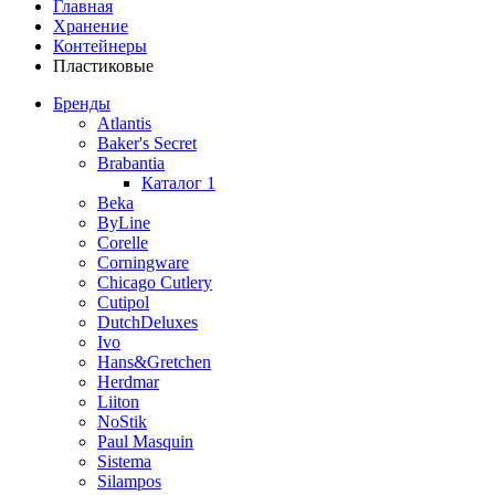
Главная
Хранение
Контейнеры
Пластиковые
Бренды
Atlantis
Baker's Secret
Brabantia
Каталог 1
Beka
ByLine
Corelle
Corningware
Chicago Cutlery
Cutipol
DutchDeluxes
Ivo
Hans&Gretchen
Herdmar
Liiton
NoStik
Paul Masquin
Sistema
Silampos