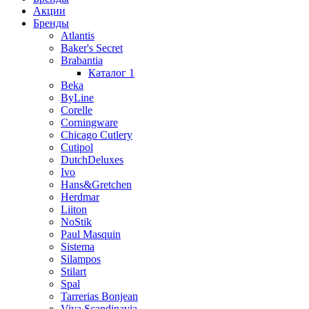
Акции
Бренды
Atlantis
Baker's Secret
Brabantia
Каталог 1
Beka
ByLine
Corelle
Corningware
Chicago Cutlery
Cutipol
DutchDeluxes
Ivo
Hans&Gretchen
Herdmar
Liiton
NoStik
Paul Masquin
Sistema
Silampos
Stilart
Spal
Tarrerias Bonjean
Viva Scandinavia