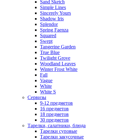
Sand Sketch
Simple Lines
Sincerely Yours
Shadow Iris
Splendor
Spring Faenza
Squared
Swept
Tangerine Garden
True Blue
Twilight Grove
Woodland Leaves
Winter Frost White
Fall
Vague
White
White S
Сервизы
9-12 предметов
16 предметов
18 предметов
30 предметов
Тарелки, салатники, блюда
Тарелки суповые
Тарелки закусочные