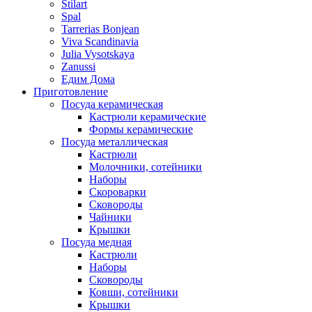
Stilart
Spal
Tarrerias Bonjean
Viva Scandinavia
Julia Vysotskaya
Zanussi
Едим Дома
Приготовление
Посуда керамическая
Кастрюли керамические
Формы керамические
Посуда металлическая
Кастрюли
Молочники, сотейники
Наборы
Скороварки
Сковороды
Чайники
Крышки
Посуда медная
Кастрюли
Наборы
Сковороды
Ковши, сотейники
Крышки