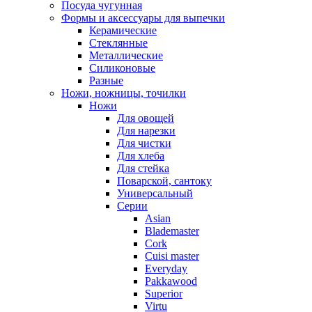
Посуда чугунная
Формы и аксессуары для выпечки
Керамические
Стеклянные
Металлические
Силиконовые
Разные
Ножи, ножницы, точилки
Ножи
Для овощей
Для нарезки
Для чистки
Для хлеба
Для стейка
Поварской, сантоку
Универсальный
Серии
Asian
Blademaster
Cork
Cuisi master
Everyday
Pakkawood
Superior
Virtu