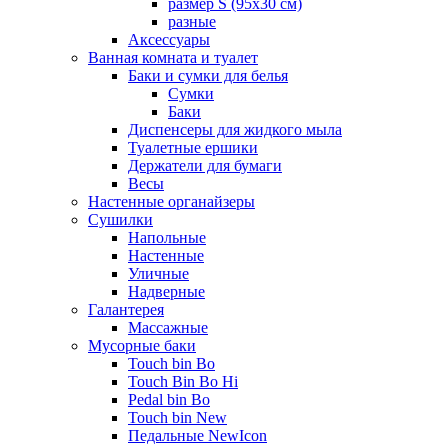
размер S (95х30 см)
разные
Аксессуары
Ванная комната и туалет
Баки и сумки для белья
Сумки
Баки
Диспенсеры для жидкого мыла
Туалетные ершики
Держатели для бумаги
Весы
Настенные органайзеры
Сушилки
Напольные
Настенные
Уличные
Надверные
Галантерея
Массажные
Мусорные баки
Touch bin Bo
Touch Bin Bo Hi
Pedal bin Bo
Touch bin New
Педальные NewIcon