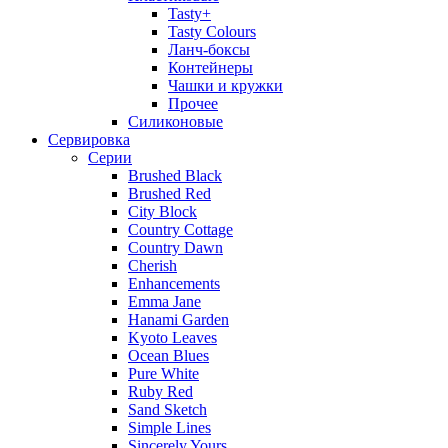
Tasty+
Tasty Colours
Ланч-боксы
Контейнеры
Чашки и кружки
Прочее
Силиконовые
Сервировка
Серии
Brushed Black
Brushed Red
City Block
Country Cottage
Country Dawn
Cherish
Enhancements
Emma Jane
Hanami Garden
Kyoto Leaves
Ocean Blues
Pure White
Ruby Red
Sand Sketch
Simple Lines
Sincerely Yours