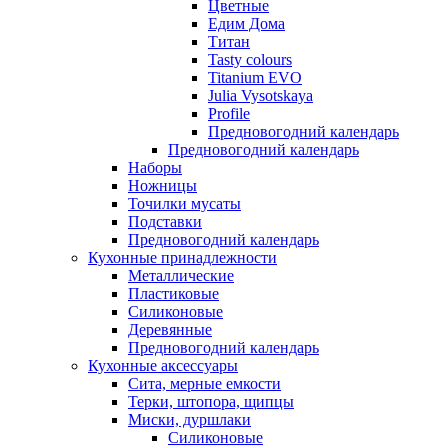
Цветные
Едим Дома
Титан
Tasty colours
Titanium EVO
Julia Vysotskaya
Profile
Предновогодний календарь
Предновогодний календарь
Наборы
Ножницы
Точилки мусаты
Подставки
Предновогодний календарь
Кухонные принадлежности
Металлические
Пластиковые
Силиконовые
Деревянные
Предновогодний календарь
Кухонные аксессуары
Сита, мерные емкости
Терки, штопора, щипцы
Миски, дуршлаки
Силиконовые