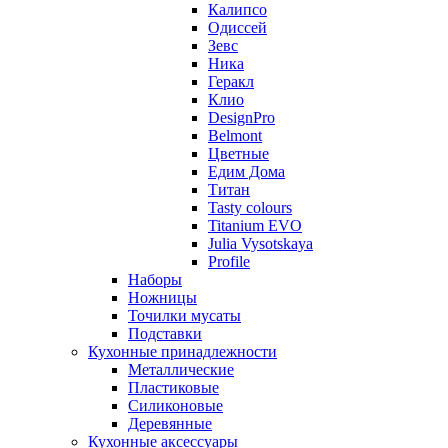
Калипсо
Одиссей
Зевс
Ника
Геракл
Клио
DesignPro
Belmont
Цветные
Едим Дома
Титан
Tasty colours
Titanium EVO
Julia Vysotskaya
Profile
Наборы
Ножницы
Точилки мусаты
Подставки
Кухонные принадлежности
Металлические
Пластиковые
Силиконовые
Деревянные
Кухонные аксессуары