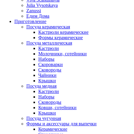
Julia Vysotskaya
Zanussi
Едим Дома
Приготовление
Посуда керамическая
Кастрюли керамические
Формы керамические
Посуда металлическая
Кастрюли
Молочники, сотейники
Наборы
Скороварки
Сковороды
Чайники
Крышки
Посуда медная
Кастрюли
Наборы
Сковороды
Ковши, сотейники
Крышки
Посуда чугунная
Формы и аксессуары для выпечки
Керамические