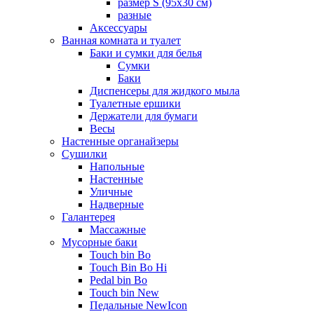
размер S (95х30 см)
разные
Аксессуары
Ванная комната и туалет
Баки и сумки для белья
Сумки
Баки
Диспенсеры для жидкого мыла
Туалетные ершики
Держатели для бумаги
Весы
Настенные органайзеры
Сушилки
Напольные
Настенные
Уличные
Надверные
Галантерея
Массажные
Мусорные баки
Touch bin Bo
Touch Bin Bo Hi
Pedal bin Bo
Touch bin New
Педальные NewIcon