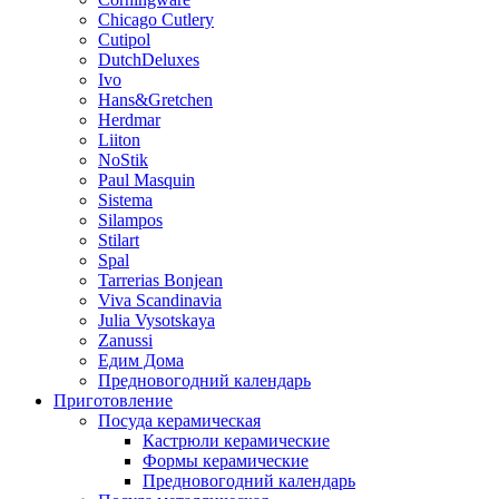
Chicago Cutlery
Cutipol
DutchDeluxes
Ivo
Hans&Gretchen
Herdmar
Liiton
NoStik
Paul Masquin
Sistema
Silampos
Stilart
Spal
Tarrerias Bonjean
Viva Scandinavia
Julia Vysotskaya
Zanussi
Едим Дома
Предновогодний календарь
Приготовление
Посуда керамическая
Кастрюли керамические
Формы керамические
Предновогодний календарь