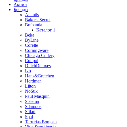
Акции
Бренды
Atlantis
Baker's Secret
Brabantia
Каталог 1
Beka
ByLine
Corelle
Corningware
Chicago Cutlery
Cutipol
DutchDeluxes
Ivo
Hans&Gretchen
Herdmar
Liiton
NoStik
Paul Masquin
Sistema
Silampos
Stilart
Spal
Tarrerias Bonjean
Viva Scandinavia