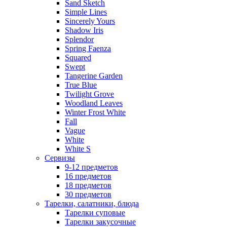
Sand Sketch
Simple Lines
Sincerely Yours
Shadow Iris
Splendor
Spring Faenza
Squared
Swept
Tangerine Garden
True Blue
Twilight Grove
Woodland Leaves
Winter Frost White
Fall
Vague
White
White S
Сервизы
9-12 предметов
16 предметов
18 предметов
30 предметов
Тарелки, салатники, блюда
Тарелки суповые
Тарелки закусочные