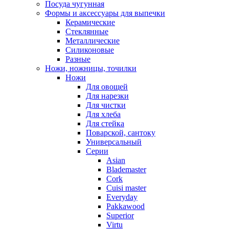
Посуда чугунная
Формы и аксессуары для выпечки
Керамические
Стеклянные
Металлические
Силиконовые
Разные
Ножи, ножницы, точилки
Ножи
Для овощей
Для нарезки
Для чистки
Для хлеба
Для стейка
Поварской, сантоку
Универсальный
Серии
Asian
Blademaster
Cork
Cuisi master
Everyday
Pakkawood
Superior
Virtu