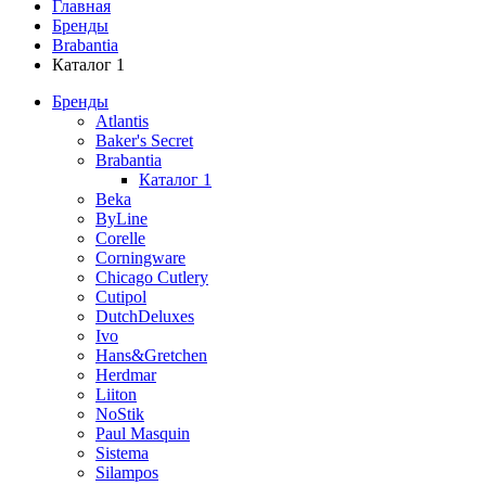
Главная
Бренды
Brabantia
Каталог 1
Бренды
Atlantis
Baker's Secret
Brabantia
Каталог 1
Beka
ByLine
Corelle
Corningware
Chicago Cutlery
Cutipol
DutchDeluxes
Ivo
Hans&Gretchen
Herdmar
Liiton
NoStik
Paul Masquin
Sistema
Silampos