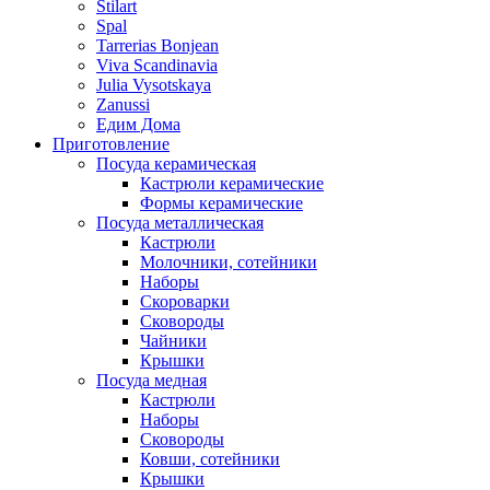
Stilart
Spal
Tarrerias Bonjean
Viva Scandinavia
Julia Vysotskaya
Zanussi
Едим Дома
Приготовление
Посуда керамическая
Кастрюли керамические
Формы керамические
Посуда металлическая
Кастрюли
Молочники, сотейники
Наборы
Скороварки
Сковороды
Чайники
Крышки
Посуда медная
Кастрюли
Наборы
Сковороды
Ковши, сотейники
Крышки