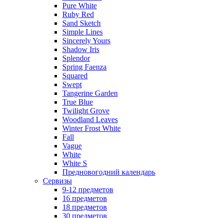
Pure White
Ruby Red
Sand Sketch
Simple Lines
Sincerely Yours
Shadow Iris
Splendor
Spring Faenza
Squared
Swept
Tangerine Garden
True Blue
Twilight Grove
Woodland Leaves
Winter Frost White
Fall
Vague
White
White S
Предновогодний календарь
Сервизы
9-12 предметов
16 предметов
18 предметов
30 предметов