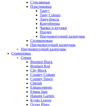
Стеклянные
Пластиковые
Tasty+
Tasty Colours
Ланч-боксы
Контейнеры
Чашки и кружки
Прочее
Предновогодний календарь
Силиконовые
Предновогодний календарь
Предновогодний календарь
Сервировка
Серии
Brushed Black
Brushed Red
City Block
Country Cottage
Country Dawn
Cherish
Enhancements
Emma Jane
Hanami Garden
Kyoto Leaves
Ocean Blues