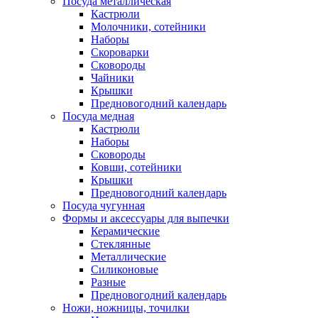
Посуда металлическая
Кастрюли
Молочники, сотейники
Наборы
Скороварки
Сковороды
Чайники
Крышки
Предновогодний календарь
Посуда медная
Кастрюли
Наборы
Сковороды
Ковши, сотейники
Крышки
Предновогодний календарь
Посуда чугунная
Формы и аксессуары для выпечки
Керамические
Стеклянные
Металлические
Силиконовые
Разные
Предновогодний календарь
Ножи, ножницы, точилки