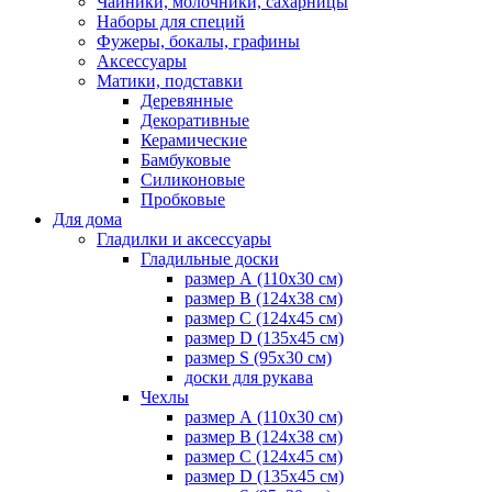
Чайники, молочники, сахарницы
Наборы для специй
Фужеры, бокалы, графины
Аксессуары
Матики, подставки
Деревянные
Декоративные
Керамические
Бамбуковые
Силиконовые
Пробковые
Для дома
Гладилки и аксессуары
Гладильные доски
размер А (110х30 см)
размер В (124х38 см)
размер С (124х45 см)
размер D (135х45 см)
размер S (95х30 см)
доски для рукава
Чехлы
размер А (110х30 см)
размер В (124х38 см)
размер С (124х45 см)
размер D (135х45 см)