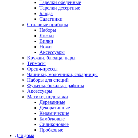
Тарелки обеденные
Тарелки десертные
Блюда
Салатники
Столовые приборы
Наборы
Ложки
Вилки
Ножи
Аксессуары
Кружки, блюдца, пары
Термосы
Френч-прессы
Чайники, молочники, сахарницы
Наборы для специй
Фужеры, бокалы, графины
Аксессуары
Матики, подставки
Деревянные
Декоративные
Керамические
Бамбуковые
Силиконовые
Пробковые
Для дома