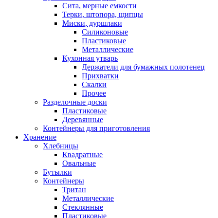
Сита, мерные емкости
Терки, штопора, щипцы
Миски, дуршлаки
Силиконовые
Пластиковые
Металлические
Кухонная утварь
Держатели для бумажных полотенец
Прихватки
Скалки
Прочее
Разделочные доски
Пластиковые
Деревянные
Контейнеры для приготовления
Хранение
Хлебницы
Квадратные
Овальные
Бутылки
Контейнеры
Тритан
Металлические
Стеклянные
Пластиковые