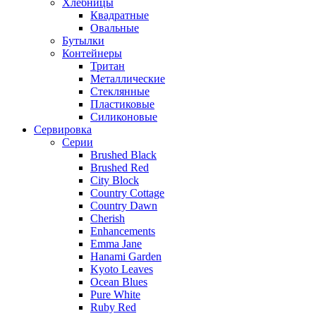
Хлебницы
Квадратные
Овальные
Бутылки
Контейнеры
Тритан
Металлические
Стеклянные
Пластиковые
Силиконовые
Сервировка
Серии
Brushed Black
Brushed Red
City Block
Country Cottage
Country Dawn
Cherish
Enhancements
Emma Jane
Hanami Garden
Kyoto Leaves
Ocean Blues
Pure White
Ruby Red