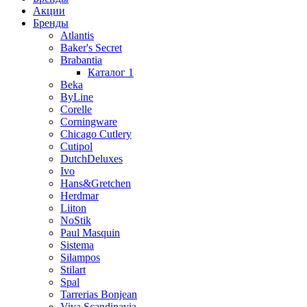
Акции
Бренды
Atlantis
Baker's Secret
Brabantia
Каталог 1
Beka
ByLine
Corelle
Corningware
Chicago Cutlery
Cutipol
DutchDeluxes
Ivo
Hans&Gretchen
Herdmar
Liiton
NoStik
Paul Masquin
Sistema
Silampos
Stilart
Spal
Tarrerias Bonjean
Viva Scandinavia