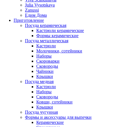
Julia Vysotskaya
Zanussi
Едим Дома
Приготовление
Посуда керамическая
Кастрюли керамические
Формы керамические
Посуда металлическая
Кастрюли
Молочники, сотейники
Наборы
Скороварки
Сковороды
Чайники
Крышки
Посуда медная
Кастрюли
Наборы
Сковороды
Ковши, сотейники
Крышки
Посуда чугунная
Формы и аксессуары для выпечки
Керамические