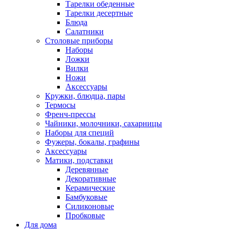
Тарелки обеденные
Тарелки десертные
Блюда
Салатники
Столовые приборы
Наборы
Ложки
Вилки
Ножи
Аксессуары
Кружки, блюдца, пары
Термосы
Френч-прессы
Чайники, молочники, сахарницы
Наборы для специй
Фужеры, бокалы, графины
Аксессуары
Матики, подставки
Деревянные
Декоративные
Керамические
Бамбуковые
Силиконовые
Пробковые
Для дома