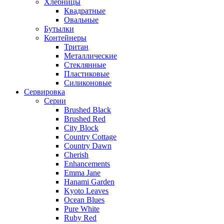
Хлебницы
Квадратные
Овальные
Бутылки
Контейнеры
Тритан
Металлические
Стеклянные
Пластиковые
Силиконовые
Сервировка
Серии
Brushed Black
Brushed Red
City Block
Country Cottage
Country Dawn
Cherish
Enhancements
Emma Jane
Hanami Garden
Kyoto Leaves
Ocean Blues
Pure White
Ruby Red