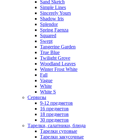
Sand Sketch
Simple Lines
Sincerely Yours
Shadow Iris
Splendor
Spring Faenza
Squared
Swept
Tangerine Garden
True Blue
Twilight Grove
Woodland Leaves
Winter Frost White
Fall
Vague
White
White S
Сервизы
9-12 предметов
16 предметов
18 предметов
30 предметов
Тарелки, салатники, блюда
Тарелки суповые
Тарелки закусочные