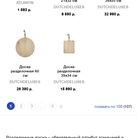
21х32 см
34х55 см
ATLANTIS
DUTCHDELUXES
DUTCHDELUXES
1 583 р.
8 590 р.
32 990 р.
Доска
Доска
разделочная 60
разделочная
см
39х34 см
DUTCHDELUXES
DUTCHDELUXES
26 390 р.
15 890 р.
1
2
3
…
6
показать по 100
(107)
Разделочные доски – обязательный атрибут домашней и