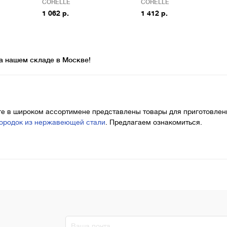
CORELLE
CORELLE
1 062 р.
1 412 р.
а нашем складе в Москве!
ге в широком ассортимене представлены товары для приготовле
вородок из нержавеющей стали
. Предлагаем ознакомиться.