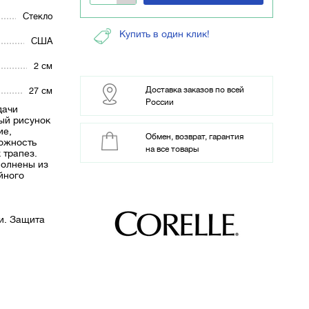
Стекло
Купить в один клик!
США
2 см
Доставка заказов по всей
27 см
России
дачи
ый рисунок
ие,
Обмен, возврат, гарантия
можность
на все товары
 трапез.
олнены из
йного
и. Защита