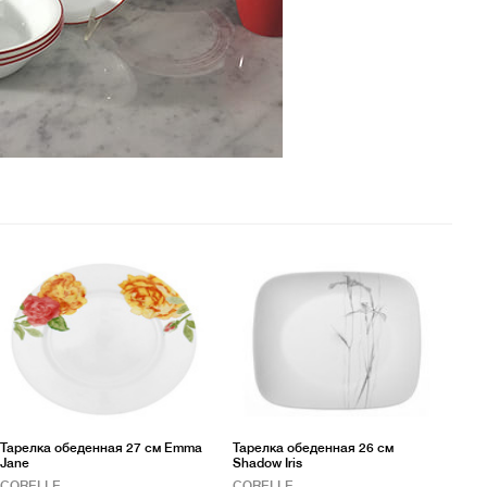
Тарелка обеденная 27 см Emma
Тарелка обеденная 26 см
Jane
Shadow Iris
CORELLE
CORELLE