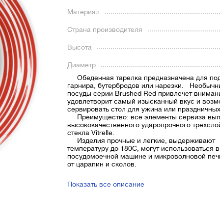
Материал
Страна производителя
Высота
Диаметр
Обеденная тарелка предназначена для по
гарнира, бутербродов или нарезки. Необычн
посуды серии Brushed Red привлечет вниман
удовлетворит самый изысканный вкус и воз
сервировать стол для ужина или праздничных
Преимущество: все элементы сервиза вып
высококачественного ударопрочного трехсло
стекла Vitrelle.
Изделия прочные и легкие, выдерживают
температуру до 180С, могут использоваться в
посудомоечной машине и микроволновой печ
от царапин и сколов.
Показать все описание