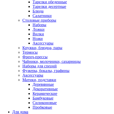
Тарелки обеденные
Тарелки десертные
Блюда
Салатники
Столовые приборы
Наборы
Ложки
Вилки
Ножи
Аксессуары
Кружки, блюдца, пары
Термосы
Френч-прессы
Чайники, молочники, сахарницы
Наборы для специй
Фужеры, бокалы, графины
Аксессуары
Матики, подставки
Деревянные
Декоративные
Керамические
Бамбуковые
Силиконовые
Пробковые
Для дома