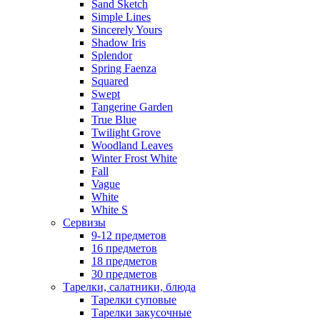
Sand Sketch
Simple Lines
Sincerely Yours
Shadow Iris
Splendor
Spring Faenza
Squared
Swept
Tangerine Garden
True Blue
Twilight Grove
Woodland Leaves
Winter Frost White
Fall
Vague
White
White S
Сервизы
9-12 предметов
16 предметов
18 предметов
30 предметов
Тарелки, салатники, блюда
Тарелки суповые
Тарелки закусочные