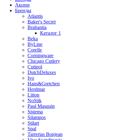
Акции
Бренды
Atlantis
Baker's Secret
Brabantia
Каталог 1
Beka
ByLine
Corelle
Corningware
Chicago Cutlery
Cutipol
DutchDeluxes
Ivo
Hans&Gretchen
Herdmar
Liiton
NoStik
Paul Masquin
Sistema
Silampos
Stilart
Spal
Tarrerias Bonjean
Viva Scandinavia