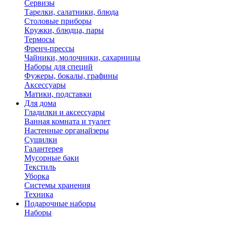
Сервизы
Тарелки, салатники, блюда
Столовые приборы
Кружки, блюдца, пары
Термосы
Френч-прессы
Чайники, молочники, сахарницы
Наборы для специй
Фужеры, бокалы, графины
Аксессуары
Матики, подставки
Для дома
Гладилки и аксессуары
Ванная комната и туалет
Настенные органайзеры
Сушилки
Галантерея
Мусорные баки
Текстиль
Уборка
Системы хранения
Техника
Подарочные наборы
Наборы