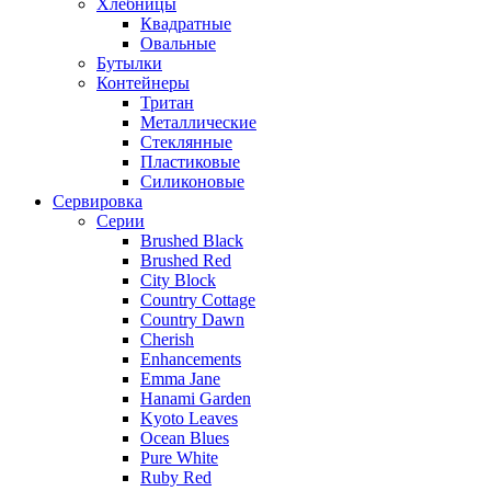
Хлебницы
Квадратные
Овальные
Бутылки
Контейнеры
Тритан
Металлические
Стеклянные
Пластиковые
Силиконовые
Сервировка
Серии
Brushed Black
Brushed Red
City Block
Country Cottage
Country Dawn
Cherish
Enhancements
Emma Jane
Hanami Garden
Kyoto Leaves
Ocean Blues
Pure White
Ruby Red