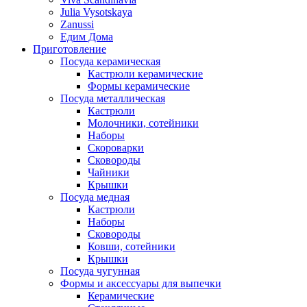
Julia Vysotskaya
Zanussi
Едим Дома
Приготовление
Посуда керамическая
Кастрюли керамические
Формы керамические
Посуда металлическая
Кастрюли
Молочники, сотейники
Наборы
Скороварки
Сковороды
Чайники
Крышки
Посуда медная
Кастрюли
Наборы
Сковороды
Ковши, сотейники
Крышки
Посуда чугунная
Формы и аксессуары для выпечки
Керамические