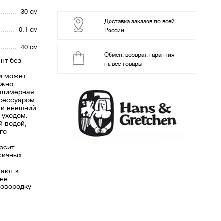
30 см
Доставка заказов по всей
0,1 см
России
40 см
Обмен, возврат, гарантия
нт без
на все товары
и может
ежно
Полимерная
ксессуаром
 и внешний
 уходом.
й водой,
го
осит
ксичных
ают к
 не
ковородку