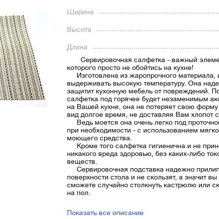
Ширина
Высота
Длина
Cервировочная салфетка - важный элеме
которого просто не обойтись на кухне!
Изготовлена из жаропрочного материала, 
выдерживать высокую температуру. Она над
защитит кухонную мебель от повреждений. 
салфетка под горячее будет незаменимым а
на Вашей кухне, она не потеряет свою форму
вид долгое время, не доставляя Вам хлопот с
Ведь моется она очень легко под проточно
при необходимости - с использованием мягко
моющего средства.
Кроме того салфетка гигиенична и не прин
никакого вреда здоровью, без каких-либо то
веществ.
Сервировочная подставка надежно прилип
поверхности стола и не скользят, а значит вы
сможете случайно столкнуть кастрюлю или с
на пол.
Показать все описание