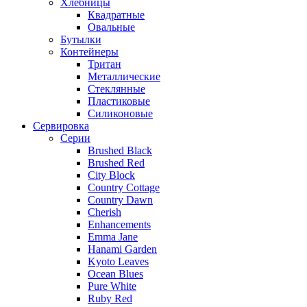
Хлебницы
Квадратные
Овальные
Бутылки
Контейнеры
Тритан
Металлические
Стеклянные
Пластиковые
Силиконовые
Сервировка
Серии
Brushed Black
Brushed Red
City Block
Country Cottage
Country Dawn
Cherish
Enhancements
Emma Jane
Hanami Garden
Kyoto Leaves
Ocean Blues
Pure White
Ruby Red