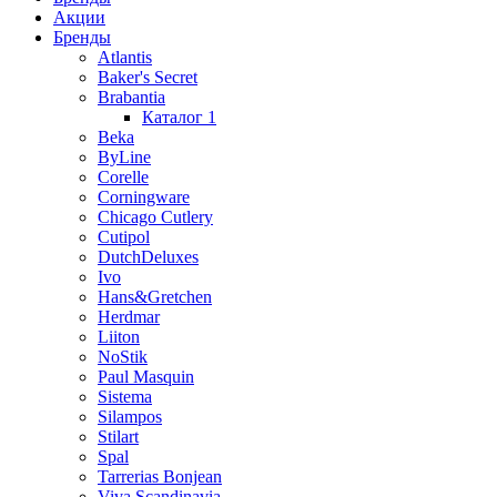
Акции
Бренды
Atlantis
Baker's Secret
Brabantia
Каталог 1
Beka
ByLine
Corelle
Corningware
Chicago Cutlery
Cutipol
DutchDeluxes
Ivo
Hans&Gretchen
Herdmar
Liiton
NoStik
Paul Masquin
Sistema
Silampos
Stilart
Spal
Tarrerias Bonjean
Viva Scandinavia