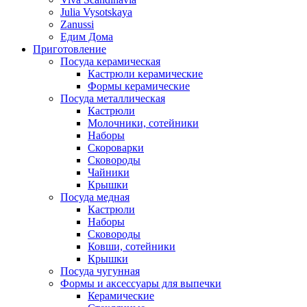
Julia Vysotskaya
Zanussi
Едим Дома
Приготовление
Посуда керамическая
Кастрюли керамические
Формы керамические
Посуда металлическая
Кастрюли
Молочники, сотейники
Наборы
Скороварки
Сковороды
Чайники
Крышки
Посуда медная
Кастрюли
Наборы
Сковороды
Ковши, сотейники
Крышки
Посуда чугунная
Формы и аксессуары для выпечки
Керамические