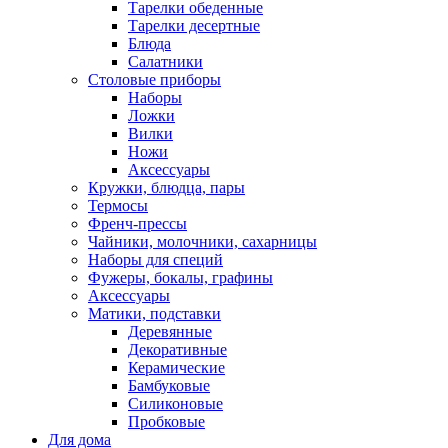
Тарелки обеденные
Тарелки десертные
Блюда
Салатники
Столовые приборы
Наборы
Ложки
Вилки
Ножи
Аксессуары
Кружки, блюдца, пары
Термосы
Френч-прессы
Чайники, молочники, сахарницы
Наборы для специй
Фужеры, бокалы, графины
Аксессуары
Матики, подставки
Деревянные
Декоративные
Керамические
Бамбуковые
Силиконовые
Пробковые
Для дома