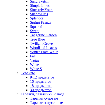
Sand Sketch
Simple Lines
Sincerely Yours
Shadow Iris
Splendor
Spring Faenza
Squared
Swept
Tangerine Garden
True Blue
Twilight Grove
Woodland Leaves
Winter Frost White
Fall
Vague
White
White S
Сервизы
9-12 предметов
16 предметов
18 предметов
30 предметов
Тарелки, салатники, блюда
Тарелки суповые
Тарелки закусочные