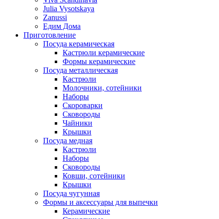
Julia Vysotskaya
Zanussi
Едим Дома
Приготовление
Посуда керамическая
Кастрюли керамические
Формы керамические
Посуда металлическая
Кастрюли
Молочники, сотейники
Наборы
Скороварки
Сковороды
Чайники
Крышки
Посуда медная
Кастрюли
Наборы
Сковороды
Ковши, сотейники
Крышки
Посуда чугунная
Формы и аксессуары для выпечки
Керамические