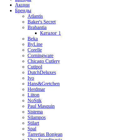
Акции
Бренды
Atlantis
Baker's Secret
Brabantia
Каталог 1
Beka
ByLine
Corelle
Corningware
Chicago Cutlery
Cutipol
DutchDeluxes
Ivo
Hans&Gretchen
Herdmar
Liiton
NoStik
Paul Masquin
Sistema
Silampos
Stilart
Spal
Tarrerias Bonjean
Viva Scandinavia