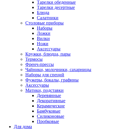
Тарелки обеденные
Тарелки десертные
Блюда
Салатники
Столовые приборы
Наборы
Ложки
Вилки
Ножи
Аксессуары
Кружки, блюдца, пары
Термосы
Френч-прессы
Чайники, молочники, сахарницы
Наборы для специй
Фужеры, бокалы, графины
Аксессуары
Матики, подставки
Деревянные
Декоративные
Керамические
Бамбуковые
Силиконовые
Пробковые
Для дома