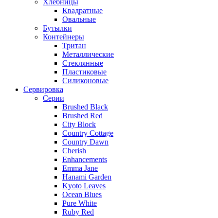
Хлебницы
Квадратные
Овальные
Бутылки
Контейнеры
Тритан
Металлические
Стеклянные
Пластиковые
Силиконовые
Сервировка
Серии
Brushed Black
Brushed Red
City Block
Country Cottage
Country Dawn
Cherish
Enhancements
Emma Jane
Hanami Garden
Kyoto Leaves
Ocean Blues
Pure White
Ruby Red