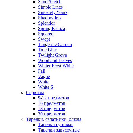
Sand Sketch
Simple Lines
Sincerely Yours
Shadow Iris
Splendor
Spring Faenza
Squared
Swept
Tangerine Garden
True Blue
Twilight Grove
Woodland Leaves
Winter Frost White
Fall
Vague
White
White S
Сервизы
9-12 предметов
16 предметов
18 предметов
30 предметов
Тарелки, салатники, блюда
Тарелки суповые
Тарелки закусочные