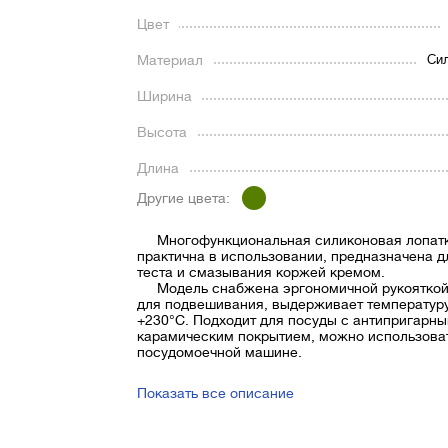
Цвет
Материал
Сил
Ширина
Высота
Длина
Другие цвета:
Многофункциональная силиконовая лопатк
практична в использовании, предназначена д
теста и смазывания коржей кремом.
Модель снабжена эргономичной рукояткой 
для подвешивания, выдерживает температур
+230°С. Подходит для посуды с антипригарны
карамическим покрытием, можно использова
посудомоечной машине.
Показать все описание