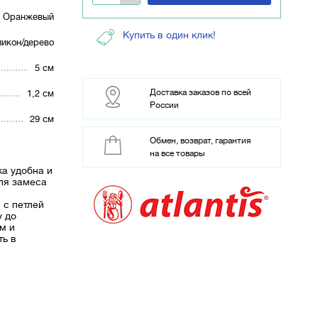
Оранжевый
Купить в один клик!
икон/дерево
5 см
Доставка заказов по всей
1,2 см
России
29 см
Обмен, возврат, гарантия
на все товары
а удобна и
ля замеса
с петлей
у до
м и
ть в