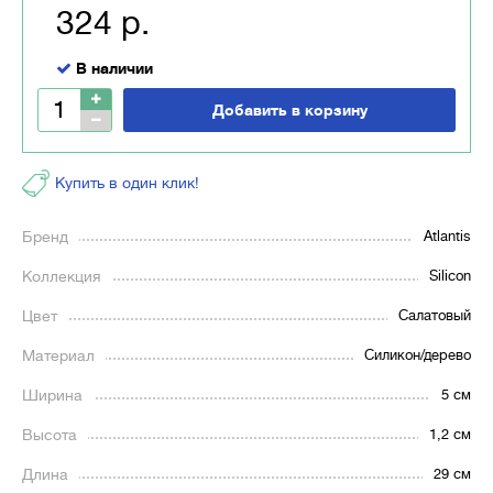
324 р.
В наличии
Добавить в корзину
Купить в один клик!
Бренд
Atlantis
Коллекция
Silicon
Цвет
Салатовый
Материал
Силикон/дерево
Ширина
5 см
Высота
1,2 см
Длина
29 см