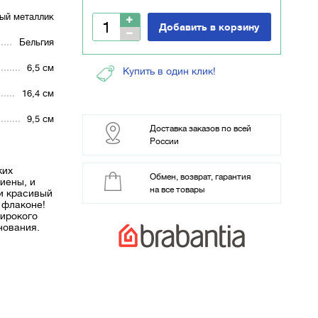
ый металлик
Добавить в корзину
Бельгия
6,5 см
Купить в один клик!
16,4 см
9,5 см
Доставка заказов по всей
России
ких
Обмен, возврат, гарантия
гиены, и
на все товары
 и красивый
 флаконе!
широкого
нования.