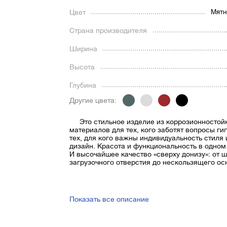
Цвет
Мятн
Страна производителя
Ширина
Высота
Глубина
Другие цвета:
Это стильное изделие из коррозионностой
материалов для тех, кого заботят вопросы ги
тех, для кого важны индивидуальность стиля
дизайн. Красота и функциональность в одном
И высочайшее качество «сверху донизу»: от 
загрузочного отверстия до нескользящего ос
Показать все описание