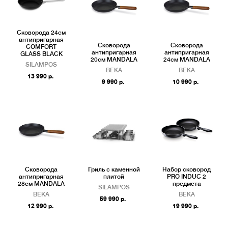
Сковорода 24см
антипригарная
Сковорода
Сковорода
COMFORT
антипригарная
антипригарная
GLASS BLACK
20см MANDALA
24см MANDALA
SILAMPOS
BEKA
BEKA
13 990 р.
9 990 р.
10 990 р.
Сковорода
Гриль с каменной
Набор сковород
антипригарная
плитой
PRO INDUC 2
28см MANDALA
предмета
SILAMPOS
BEKA
BEKA
59 990 р.
12 990 р.
19 990 р.