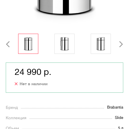
24 990 р.
Нет в наличии
Бренд
Brabantia
Коллекция
Slide
Объем
5 л