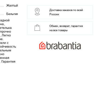
Желтый
Доставка заказов по всей
Бельгия
России
ладной
на,
Обмен, возврат, гарантия
петелька
на все товары
 прочно
. Легко
не.
али с
тойчивость
иальным
жно
шенная
 Гарантия