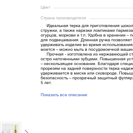
Цвет
Страна производителя
Идеальная терка для приготовления шоко
стружки, а также нарезки ломтиками пармеза
огурцов, моркови и т.п. Удобна в хранении – 
для подвешивания. Длинная ручка позволяет
удерживать изделие во время использования
моется – можно мыть в посудомоечной маши
Прочная - изготовлена из нержавеющей ст
остро наточенными зубцами. Повышенная ус
– нескользящее основание. Благодаря спец
прорезям на задней поверхности терка наде
удерживается в миске или сковороде. Повы
безопасность – прозрачный защитный футляр.
5 лет.
Показать все описание