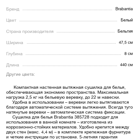
Бренд
Brabantia
Цвет
Белый
Страна производителя
Бельгия
Ширина
47,5 см
Глубина
8 см
Длина
440 см
Другие цвета:
Компактная настенная вытяжная сушилка для белья,
обеспечивающая экономию пространства. Максимальная
нагрузка 2,5 кг на бельевую веревку, до 22 м навески.
Удобна в использовании – веревки легко вытягиваются
благодаря автоматической системе вытяжения. Всегда туго
натянутые веревки – автоматическая система фиксации.
Сушилка для белья Brabantia 385728 подходит для
использования в ванной комнате – изготовлена из
коррозионно-стойких материалов. Удобно крепится между
двух стен (макс. 4,4 м) – в комплекте крепежная фурнитура
и четкие инструкции по установке. 5-летняя гарантия