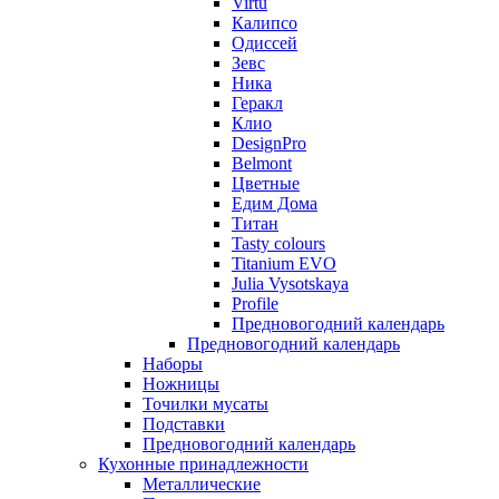
Virtu
Калипсо
Одиссей
Зевс
Ника
Геракл
Клио
DesignPro
Belmont
Цветные
Едим Дома
Титан
Tasty colours
Titanium EVO
Julia Vysotskaya
Profile
Предновогодний календарь
Предновогодний календарь
Наборы
Ножницы
Точилки мусаты
Подставки
Предновогодний календарь
Кухонные принадлежности
Металлические