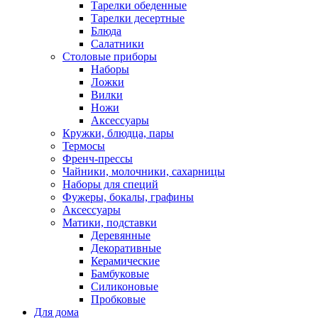
Тарелки обеденные
Тарелки десертные
Блюда
Салатники
Столовые приборы
Наборы
Ложки
Вилки
Ножи
Аксессуары
Кружки, блюдца, пары
Термосы
Френч-прессы
Чайники, молочники, сахарницы
Наборы для специй
Фужеры, бокалы, графины
Аксессуары
Матики, подставки
Деревянные
Декоративные
Керамические
Бамбуковые
Силиконовые
Пробковые
Для дома