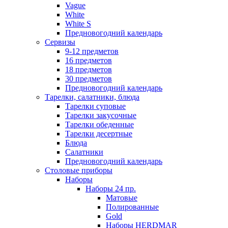
Vague
White
White S
Предновогодний календарь
Сервизы
9-12 предметов
16 предметов
18 предметов
30 предметов
Предновогодний календарь
Тарелки, салатники, блюда
Тарелки суповые
Тарелки закусочные
Тарелки обеденные
Тарелки десертные
Блюда
Салатники
Предновогодний календарь
Столовые приборы
Наборы
Наборы 24 пр.
Матовые
Полированные
Gold
Наборы HERDMAR