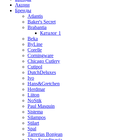
Акции
Бренды
Atlantis
Baker's Secret
Brabantia
Каталог 1
Beka
ByLine
Corelle
Corningware
Chicago Cutlery
Cutipol
DutchDeluxes
Ivo
Hans&Gretchen
Herdmar
Liiton
NoStik
Paul Masquin
Sistema
Silampos
Stilart
Spal
Tarrerias Bonjean
Viva Scandinavia