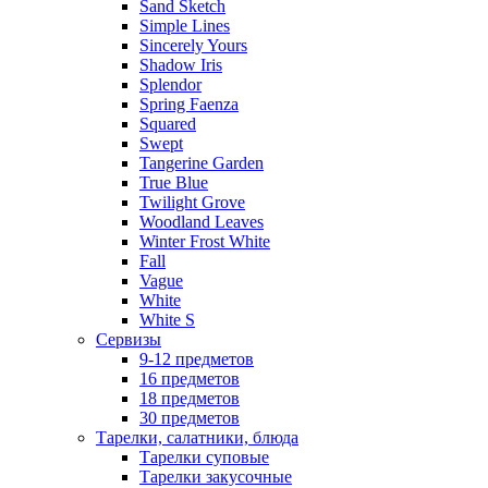
Sand Sketch
Simple Lines
Sincerely Yours
Shadow Iris
Splendor
Spring Faenza
Squared
Swept
Tangerine Garden
True Blue
Twilight Grove
Woodland Leaves
Winter Frost White
Fall
Vague
White
White S
Сервизы
9-12 предметов
16 предметов
18 предметов
30 предметов
Тарелки, салатники, блюда
Тарелки суповые
Тарелки закусочные