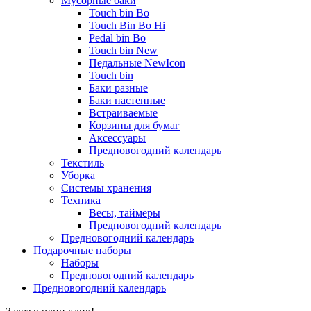
Мусорные баки
Touch bin Bo
Touch Bin Bo Hi
Pedal bin Bo
Touch bin New
Педальные NewIcon
Touch bin
Баки разные
Баки настенные
Встраиваемые
Корзины для бумаг
Аксессуары
Предновогодний календарь
Текстиль
Уборка
Системы хранения
Техника
Весы, таймеры
Предновогодний календарь
Предновогодний календарь
Подарочные наборы
Наборы
Предновогодний календарь
Предновогодний календарь