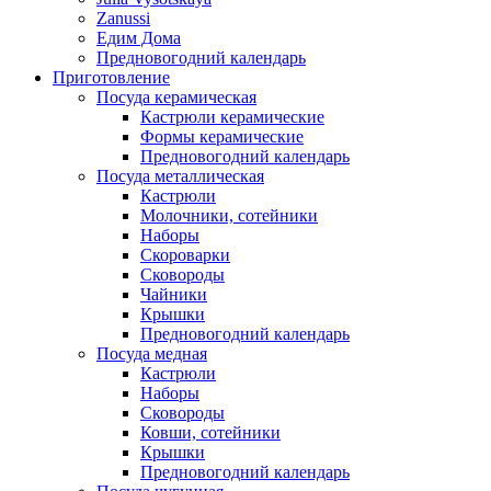
Zanussi
Едим Дома
Предновогодний календарь
Приготовление
Посуда керамическая
Кастрюли керамические
Формы керамические
Предновогодний календарь
Посуда металлическая
Кастрюли
Молочники, сотейники
Наборы
Скороварки
Сковороды
Чайники
Крышки
Предновогодний календарь
Посуда медная
Кастрюли
Наборы
Сковороды
Ковши, сотейники
Крышки
Предновогодний календарь