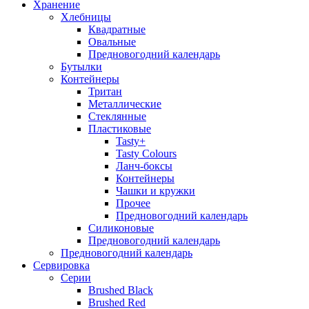
Хранение
Хлебницы
Квадратные
Овальные
Предновогодний календарь
Бутылки
Контейнеры
Тритан
Металлические
Стеклянные
Пластиковые
Tasty+
Tasty Colours
Ланч-боксы
Контейнеры
Чашки и кружки
Прочее
Предновогодний календарь
Силиконовые
Предновогодний календарь
Предновогодний календарь
Сервировка
Серии
Brushed Black
Brushed Red