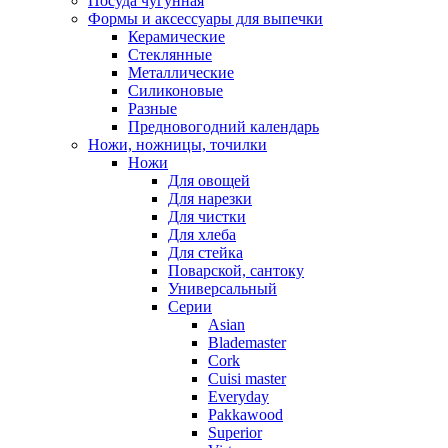
Посуда чугунная
Формы и аксессуары для выпечки
Керамические
Стеклянные
Металлические
Силиконовые
Разные
Предновогодний календарь
Ножи, ножницы, точилки
Ножи
Для овощей
Для нарезки
Для чистки
Для хлеба
Для стейка
Поварской, сантоку
Универсальный
Серии
Asian
Blademaster
Cork
Cuisi master
Everyday
Pakkawood
Superior