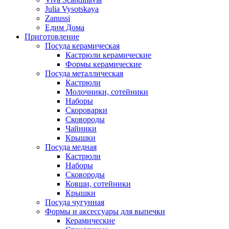
Julia Vysotskaya
Zanussi
Едим Дома
Приготовление
Посуда керамическая
Кастрюли керамические
Формы керамические
Посуда металлическая
Кастрюли
Молочники, сотейники
Наборы
Скороварки
Сковороды
Чайники
Крышки
Посуда медная
Кастрюли
Наборы
Сковороды
Ковши, сотейники
Крышки
Посуда чугунная
Формы и аксессуары для выпечки
Керамические