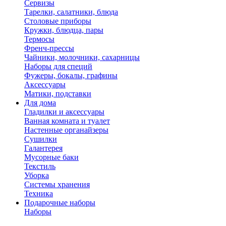
Сервизы
Тарелки, салатники, блюда
Столовые приборы
Кружки, блюдца, пары
Термосы
Френч-прессы
Чайники, молочники, сахарницы
Наборы для специй
Фужеры, бокалы, графины
Аксессуары
Матики, подставки
Для дома
Гладилки и аксессуары
Ванная комната и туалет
Настенные органайзеры
Сушилки
Галантерея
Мусорные баки
Текстиль
Уборка
Системы хранения
Техника
Подарочные наборы
Наборы