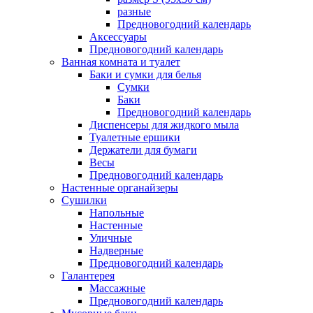
разные
Предновогодний календарь
Аксессуары
Предновогодний календарь
Ванная комната и туалет
Баки и сумки для белья
Сумки
Баки
Предновогодний календарь
Диспенсеры для жидкого мыла
Туалетные ершики
Держатели для бумаги
Весы
Предновогодний календарь
Настенные органайзеры
Сушилки
Напольные
Настенные
Уличные
Надверные
Предновогодний календарь
Галантерея
Массажные
Предновогодний календарь