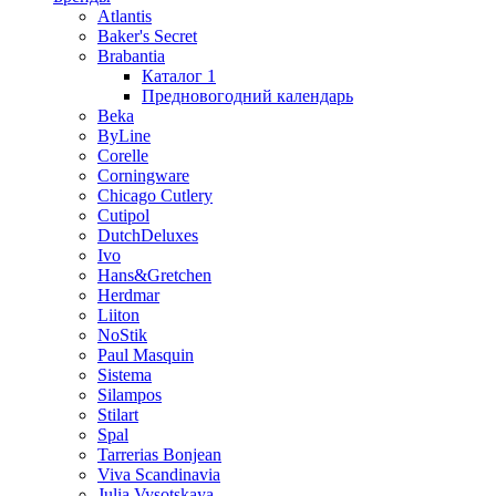
Atlantis
Baker's Secret
Brabantia
Каталог 1
Предновогодний календарь
Beka
ByLine
Corelle
Corningware
Chicago Cutlery
Cutipol
DutchDeluxes
Ivo
Hans&Gretchen
Herdmar
Liiton
NoStik
Paul Masquin
Sistema
Silampos
Stilart
Spal
Tarrerias Bonjean
Viva Scandinavia
Julia Vysotskaya