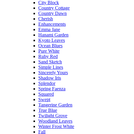
City Block
Country Cottage
Country Dawn
Cherish
Enhancements
Emma Jane
Hanami Garden
Kyoto Leaves
Ocean Blues
Pure White
Ruby Red
Sand Sketch
Simple Lines
Sincerely Yours
Shadow Iris
Splendor
Spring Faenza
Squared
Swept
Tangerine Garden
True Blue
Twilight Grove
Woodland Leaves
Winter Frost White
Fall