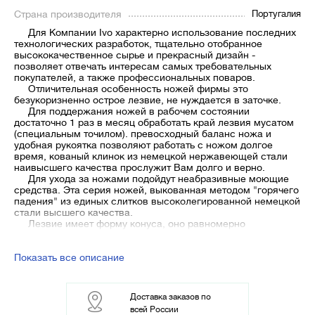
Страна производителя
Португалия
Для Компании Ivo характерно использование последних
технологических разработок, тщательно отобранное
высококачественное сырье и прекрасный дизайн -
позволяет отвечать интересам самых требовательных
покупателей, а также профессиональных поваров.
Отличительная особенность ножей фирмы это
безукоризненно острое лезвие, не нуждается в заточке.
Для поддержания ножей в рабочем состоянии
достаточно 1 раз в месяц обработать край лезвия мусатом
(специальным точилом). превосходный баланс ножа и
удобная рукоятка позволяют работать с ножом долгое
время, кованый клинок из немецкой нержавеющей стали
наивысшего качества прослужит Вам долго и верно.
Для ухода за ножами подойдут неабразивные моющие
средства. Эта серия ножей, выкованная методом "горячего
падения" из единых слитков высоколегированной немецкой
стали высшего качества.
Лезвие имеет форму конуса, оно равномерно
стачивается, защищая режущую кромку от разрушения.
Ножи имеют матовую поверхность рукоятки, его удобно
держать в руке, он не скользит.
Показать все описание
Металлические ручки - облегченные, что позволяет
оптимально сбалансировать нож.
Доставка заказов по
всей России