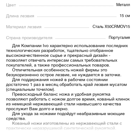
Цвет
Металл
Длина лезвия
15 см
Материал лезвия
Сталь X50CRMOV15
Страна производителя
Португалия
Для Компании Ivo характерно использование последних
технологических разработок, тщательно отобранное
высококачественное сырье и прекрасный дизайн -
позволяет отвечать интересам самых требовательных
покупателей, а также профессиональных поваров.
Отличительная особенность ножей фирмы это
безукоризненно острое лезвие, не нуждается в заточке.
Для поддержания ножей в рабочем состоянии
достаточно 1 раз в месяц обработать край лезвия мусатом
(специальным точилом).
Превосходный баланс ножа и удобная рукоятка
позволяют работать с ножом долгое время, кованый клинок
из немецкой нержавеющей стали наивысшего качества
прослужит Вам долго и верно.
Для ухода за ножами подойдут неабразивные моющие
средства.
Кованый ножи изготовлены из нержавеющей стали с
практически неразрушимой синтетической рукояткой.
Они подойдут как для новичка, так и для настоящего