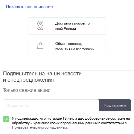
профессионала.
Ножи прекрасно сбалансированные и выполненные из
Показать все описание
гигиеничных, экологичных и безопасных для еды и для
вашего здоровья материалов.
При бережном уходе прослужит вам долгие годы и не
Доставка заказов по
требует длительной и частой заточки.
всей России
Обмен, возврат,
гарантия на все товары
Подпишитесь на наши новости
и спецпредложения
Только свежие акции
Я подтверждаю, что я старше 18 лет, и даю добровольное согласие на
обработку и хранение своих персональных данных в соответствии с
Пользовательским соглашением
.