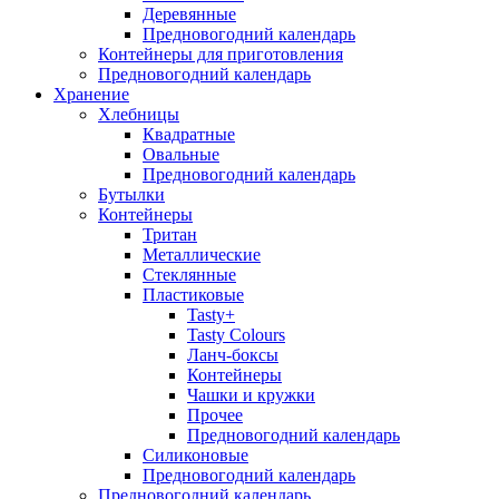
Деревянные
Предновогодний календарь
Контейнеры для приготовления
Предновогодний календарь
Хранение
Хлебницы
Квадратные
Овальные
Предновогодний календарь
Бутылки
Контейнеры
Тритан
Металлические
Стеклянные
Пластиковые
Tasty+
Tasty Colours
Ланч-боксы
Контейнеры
Чашки и кружки
Прочее
Предновогодний календарь
Силиконовые
Предновогодний календарь
Предновогодний календарь