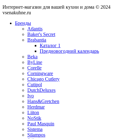
Интернет-магазин для вашей кухни и дома © 2024
vsenakuhne.ru
Бренды
Atlantis
Baker's Secret
Brabantia
Каталог 1
Предновогодний календарь
Beka
ByLine
Corelle
Corningware
Chicago Cutlery
Cutipol
DutchDeluxes
Ivo
Hans&Gretchen
Herdmar
Liiton
NoStik
Paul Masquin
Sistema
Silampos