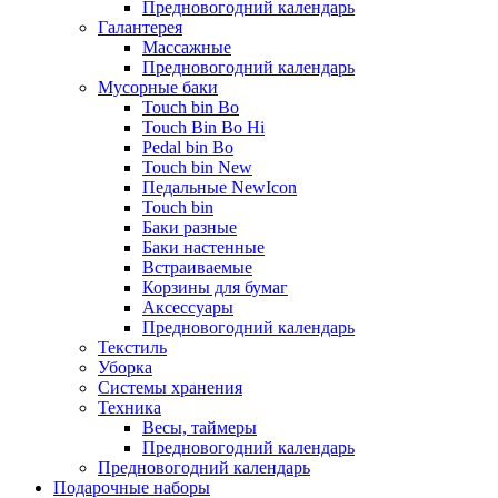
Предновогодний календарь
Галантерея
Массажные
Предновогодний календарь
Мусорные баки
Touch bin Bo
Touch Bin Bo Hi
Pedal bin Bo
Touch bin New
Педальные NewIcon
Touch bin
Баки разные
Баки настенные
Встраиваемые
Корзины для бумаг
Аксессуары
Предновогодний календарь
Текстиль
Уборка
Системы хранения
Техника
Весы, таймеры
Предновогодний календарь
Предновогодний календарь
Подарочные наборы