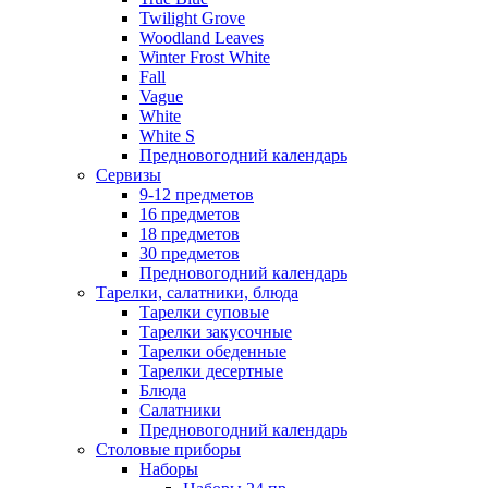
Twilight Grove
Woodland Leaves
Winter Frost White
Fall
Vague
White
White S
Предновогодний календарь
Сервизы
9-12 предметов
16 предметов
18 предметов
30 предметов
Предновогодний календарь
Тарелки, салатники, блюда
Тарелки суповые
Тарелки закусочные
Тарелки обеденные
Тарелки десертные
Блюда
Салатники
Предновогодний календарь
Столовые приборы
Наборы