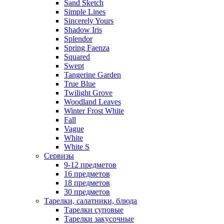
Sand Sketch
Simple Lines
Sincerely Yours
Shadow Iris
Splendor
Spring Faenza
Squared
Swept
Tangerine Garden
True Blue
Twilight Grove
Woodland Leaves
Winter Frost White
Fall
Vague
White
White S
Сервизы
9-12 предметов
16 предметов
18 предметов
30 предметов
Тарелки, салатники, блюда
Тарелки суповые
Тарелки закусочные