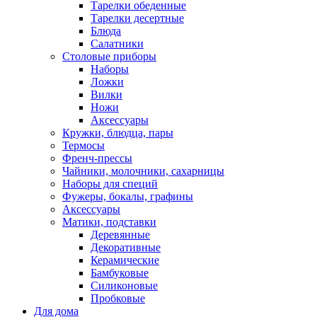
Тарелки обеденные
Тарелки десертные
Блюда
Салатники
Столовые приборы
Наборы
Ложки
Вилки
Ножи
Аксессуары
Кружки, блюдца, пары
Термосы
Френч-прессы
Чайники, молочники, сахарницы
Наборы для специй
Фужеры, бокалы, графины
Аксессуары
Матики, подставки
Деревянные
Декоративные
Керамические
Бамбуковые
Силиконовые
Пробковые
Для дома