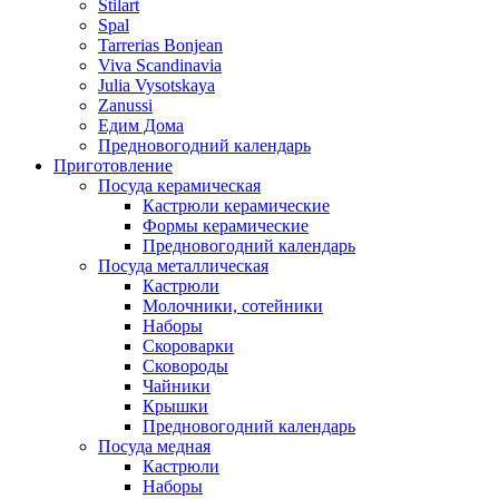
Stilart
Spal
Tarrerias Bonjean
Viva Scandinavia
Julia Vysotskaya
Zanussi
Едим Дома
Предновогодний календарь
Приготовление
Посуда керамическая
Кастрюли керамические
Формы керамические
Предновогодний календарь
Посуда металлическая
Кастрюли
Молочники, сотейники
Наборы
Скороварки
Сковороды
Чайники
Крышки
Предновогодний календарь
Посуда медная
Кастрюли
Наборы