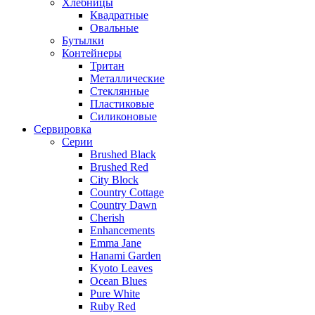
Хлебницы
Квадратные
Овальные
Бутылки
Контейнеры
Тритан
Металлические
Стеклянные
Пластиковые
Силиконовые
Сервировка
Серии
Brushed Black
Brushed Red
City Block
Country Cottage
Country Dawn
Cherish
Enhancements
Emma Jane
Hanami Garden
Kyoto Leaves
Ocean Blues
Pure White
Ruby Red