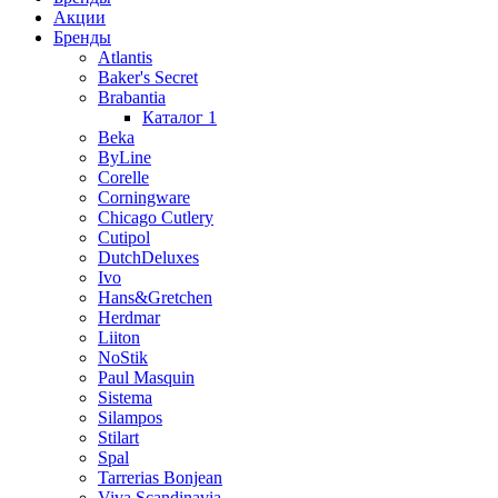
Акции
Бренды
Atlantis
Baker's Secret
Brabantia
Каталог 1
Beka
ByLine
Corelle
Corningware
Chicago Cutlery
Cutipol
DutchDeluxes
Ivo
Hans&Gretchen
Herdmar
Liiton
NoStik
Paul Masquin
Sistema
Silampos
Stilart
Spal
Tarrerias Bonjean
Viva Scandinavia