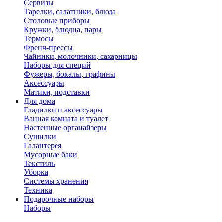
Сервизы
Тарелки, салатники, блюда
Столовые приборы
Кружки, блюдца, пары
Термосы
Френч-прессы
Чайники, молочники, сахарницы
Наборы для специй
Фужеры, бокалы, графины
Аксессуары
Матики, подставки
Для дома
Гладилки и аксессуары
Ванная комната и туалет
Настенные органайзеры
Сушилки
Галантерея
Мусорные баки
Текстиль
Уборка
Системы хранения
Техника
Подарочные наборы
Наборы