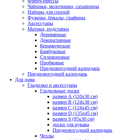
Френч-прессы
Чайники, молочники, сахарницы
Наборы для специй
Фужеры, бокалы, графины
Аксессуары
Матики, подставки
Деревянные
Декоративные
Керамические
Бамбуковые
Силиконовые
Пробковые
Предновогодний календарь
Предновогодний календарь
Для дома
Гладилки и аксессуары
Гладильные доски
размер А (110х30 см)
размер В (124х38 см)
размер С (124х45 см)
размер D (135х45 см)
размер S (95х30 см)
доски для рукава
Предновогодний календарь
Чехлы