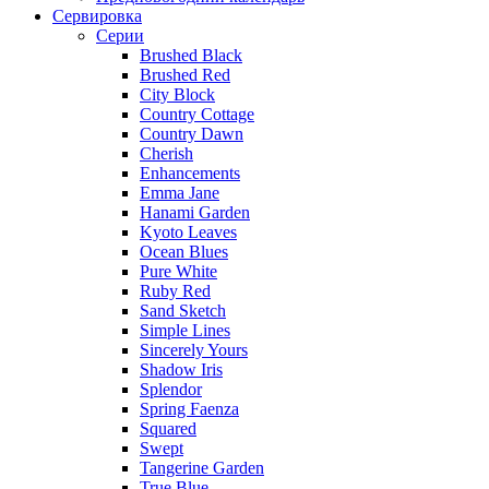
Сервировка
Серии
Brushed Black
Brushed Red
City Block
Country Cottage
Country Dawn
Cherish
Enhancements
Emma Jane
Hanami Garden
Kyoto Leaves
Ocean Blues
Pure White
Ruby Red
Sand Sketch
Simple Lines
Sincerely Yours
Shadow Iris
Splendor
Spring Faenza
Squared
Swept
Tangerine Garden
True Blue