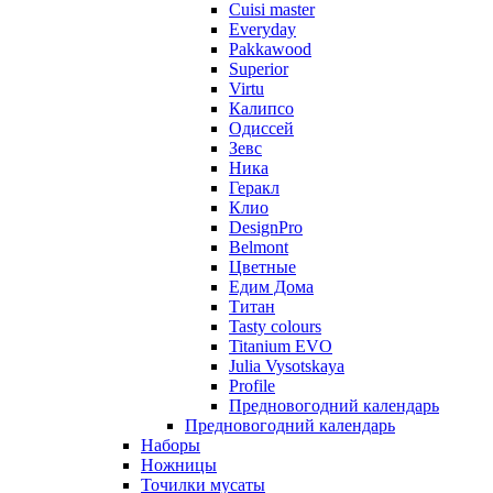
Cuisi master
Everyday
Pakkawood
Superior
Virtu
Калипсо
Одиссей
Зевс
Ника
Геракл
Клио
DesignPro
Belmont
Цветные
Едим Дома
Титан
Tasty colours
Titanium EVO
Julia Vysotskaya
Profile
Предновогодний календарь
Предновогодний календарь
Наборы
Ножницы
Точилки мусаты