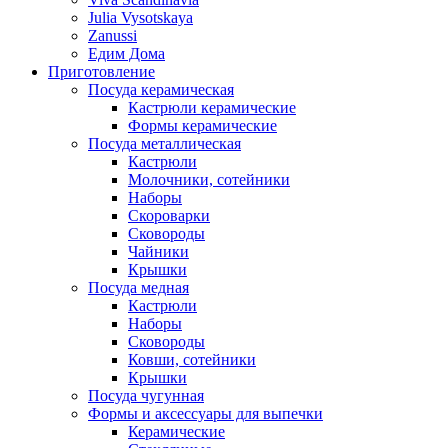
Julia Vysotskaya
Zanussi
Едим Дома
Приготовление
Посуда керамическая
Кастрюли керамические
Формы керамические
Посуда металлическая
Кастрюли
Молочники, сотейники
Наборы
Скороварки
Сковороды
Чайники
Крышки
Посуда медная
Кастрюли
Наборы
Сковороды
Ковши, сотейники
Крышки
Посуда чугунная
Формы и аксессуары для выпечки
Керамические