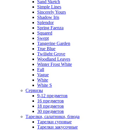
Sand Sketch
Simple Lines
Sincerely Yours
Shadow Iris
Splendor
Spring Faenza
Squared
Swept
Tangerine Garden
True Blue
Twilight Grove
Woodland Leaves
Winter Frost White
Fall
Vague
White
White S
Сервизы
9-12 предметов
16 предметов
18 предметов
30 предметов
Тарелки, салатники, блюда
Тарелки суповые
Тарелки закусочные