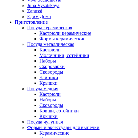
Julia Vysotskaya
Zanussi
Едим Дома
Приготовление
Посуда керамическая
Кастрюли керамические
Формы керамические
Посуда металлическая
Кастрюли
Молочники, сотейники
Наборы
Скороварки
Сковороды
Чайники
Крышки
Посуда медная
Кастрюли
Наборы
Сковороды
Ковши, сотейники
Крышки
Посуда чугунная
Формы и аксессуары для выпечки
Керамические