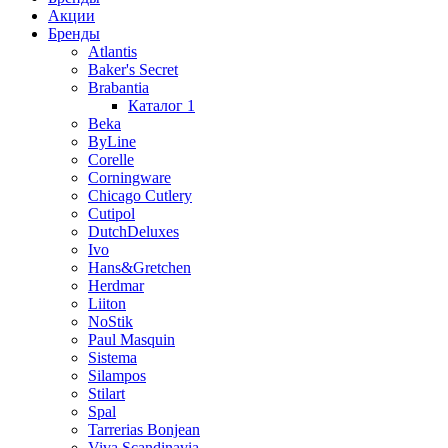
Акции
Бренды
Atlantis
Baker's Secret
Brabantia
Каталог 1
Beka
ByLine
Corelle
Corningware
Chicago Cutlery
Cutipol
DutchDeluxes
Ivo
Hans&Gretchen
Herdmar
Liiton
NoStik
Paul Masquin
Sistema
Silampos
Stilart
Spal
Tarrerias Bonjean
Viva Scandinavia