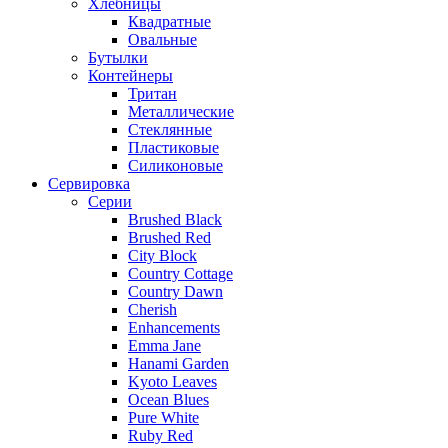
Хлебницы
Квадратные
Овальные
Бутылки
Контейнеры
Тритан
Металлические
Стеклянные
Пластиковые
Силиконовые
Сервировка
Серии
Brushed Black
Brushed Red
City Block
Country Cottage
Country Dawn
Cherish
Enhancements
Emma Jane
Hanami Garden
Kyoto Leaves
Ocean Blues
Pure White
Ruby Red