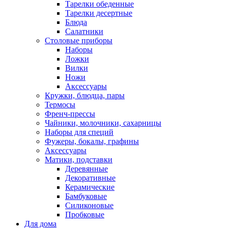
Тарелки обеденные
Тарелки десертные
Блюда
Салатники
Столовые приборы
Наборы
Ложки
Вилки
Ножи
Аксессуары
Кружки, блюдца, пары
Термосы
Френч-прессы
Чайники, молочники, сахарницы
Наборы для специй
Фужеры, бокалы, графины
Аксессуары
Матики, подставки
Деревянные
Декоративные
Керамические
Бамбуковые
Силиконовые
Пробковые
Для дома