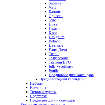
Superior
Virtu
Калипсо
Одиссей
Зевс
Ника
Геракл
Клио
DesignPro
Belmont
Цветные
Едим Дома
Титан
Tasty colours
Titanium EVO
Julia Vysotskaya
Profile
Предновогодний календарь
Предновогодний календарь
Наборы
Ножницы
Точилки мусаты
Подставки
Предновогодний календарь
Кухонные принадлежности