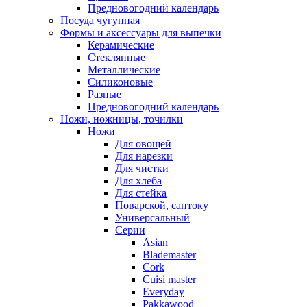
Предновогодний календарь
Посуда чугунная
Формы и аксессуары для выпечки
Керамические
Стеклянные
Металлические
Силиконовые
Разные
Предновогодний календарь
Ножи, ножницы, точилки
Ножи
Для овощей
Для нарезки
Для чистки
Для хлеба
Для стейка
Поварской, сантоку
Универсальный
Серии
Asian
Blademaster
Cork
Cuisi master
Everyday
Pakkawood