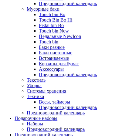
Предновогодний календарь
Мусорные баки
Touch bin Bo
Touch Bin Bo Hi
Pedal bin Bo
Touch bin New
Педальные NewIcon
Touch bin
Баки разные
Баки настенные
Встраиваемые
Корзины для бумаг
Аксессуары
Предновогодний календарь
Текстиль
Уборка
Системы хранения
Техника
Весы, таймеры
Предновогодний календарь
Предновогодний календарь
Подарочные наборы
Наборы
Предновогодний календарь
Предновогодний календарь