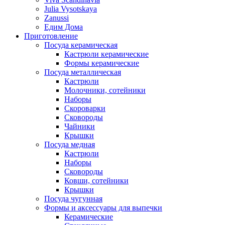
Julia Vysotskaya
Zanussi
Едим Дома
Приготовление
Посуда керамическая
Кастрюли керамические
Формы керамические
Посуда металлическая
Кастрюли
Молочники, сотейники
Наборы
Скороварки
Сковороды
Чайники
Крышки
Посуда медная
Кастрюли
Наборы
Сковороды
Ковши, сотейники
Крышки
Посуда чугунная
Формы и аксессуары для выпечки
Керамические