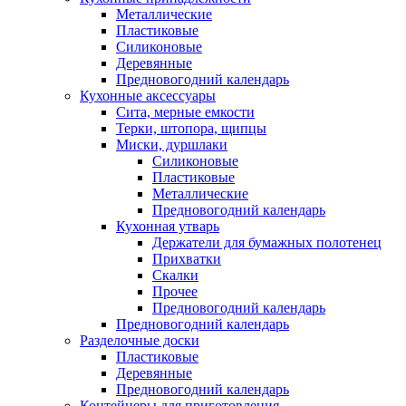
Металлические
Пластиковые
Силиконовые
Деревянные
Предновогодний календарь
Кухонные аксессуары
Сита, мерные емкости
Терки, штопора, щипцы
Миски, дуршлаки
Силиконовые
Пластиковые
Металлические
Предновогодний календарь
Кухонная утварь
Держатели для бумажных полотенец
Прихватки
Скалки
Прочее
Предновогодний календарь
Предновогодний календарь
Разделочные доски
Пластиковые
Деревянные
Предновогодний календарь
Контейнеры для приготовления