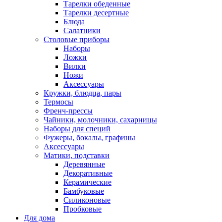
Тарелки обеденные
Тарелки десертные
Блюда
Салатники
Столовые приборы
Наборы
Ложки
Вилки
Ножи
Аксессуары
Кружки, блюдца, пары
Термосы
Френч-прессы
Чайники, молочники, сахарницы
Наборы для специй
Фужеры, бокалы, графины
Аксессуары
Матики, подставки
Деревянные
Декоративные
Керамические
Бамбуковые
Силиконовые
Пробковые
Для дома