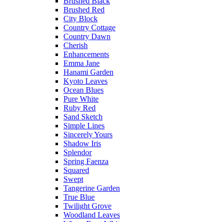
Brushed Black
Brushed Red
City Block
Country Cottage
Country Dawn
Cherish
Enhancements
Emma Jane
Hanami Garden
Kyoto Leaves
Ocean Blues
Pure White
Ruby Red
Sand Sketch
Simple Lines
Sincerely Yours
Shadow Iris
Splendor
Spring Faenza
Squared
Swept
Tangerine Garden
True Blue
Twilight Grove
Woodland Leaves