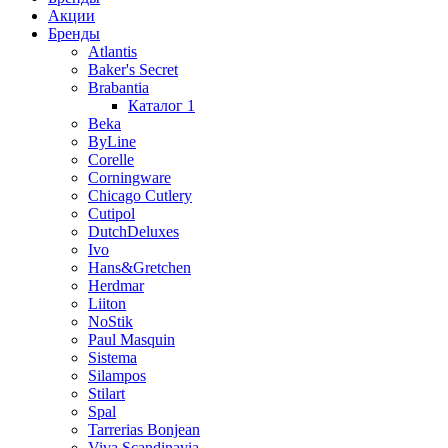
Акции
Бренды
Atlantis
Baker's Secret
Brabantia
Каталог 1
Beka
ByLine
Corelle
Corningware
Chicago Cutlery
Cutipol
DutchDeluxes
Ivo
Hans&Gretchen
Herdmar
Liiton
NoStik
Paul Masquin
Sistema
Silampos
Stilart
Spal
Tarrerias Bonjean
Viva Scandinavia