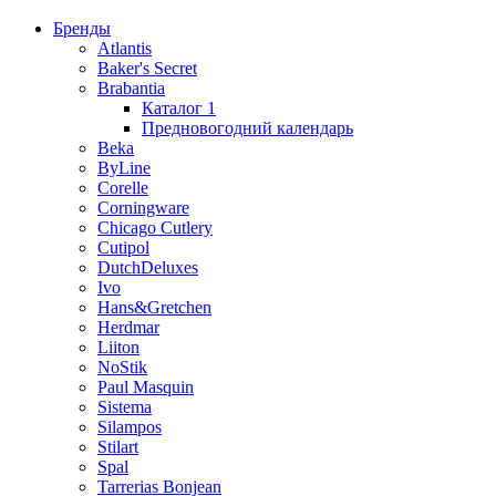
Бренды
Atlantis
Baker's Secret
Brabantia
Каталог 1
Предновогодний календарь
Beka
ByLine
Corelle
Corningware
Chicago Cutlery
Cutipol
DutchDeluxes
Ivo
Hans&Gretchen
Herdmar
Liiton
NoStik
Paul Masquin
Sistema
Silampos
Stilart
Spal
Tarrerias Bonjean