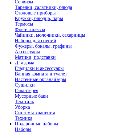
Сервизы
Тарелки, салатники, блюда
Столовые приборы
Кружки, блюдца, пары
Термосы
Френч-прессы
Чайники, молочники, сахарницы
Наборы для специй
Фужеры, бокалы, графины
Аксессуары
Матики, подставки
Для дома
Гладилки и аксессуары
Ванная комната и туалет
Настенные органайзеры
Сушилки
Галантерея
Мусорные баки
Текстиль
Уборка
Системы хранения
Техника
Подарочные наборы
Наборы