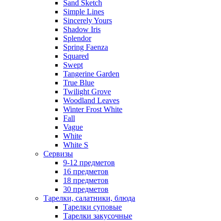
Sand Sketch
Simple Lines
Sincerely Yours
Shadow Iris
Splendor
Spring Faenza
Squared
Swept
Tangerine Garden
True Blue
Twilight Grove
Woodland Leaves
Winter Frost White
Fall
Vague
White
White S
Сервизы
9-12 предметов
16 предметов
18 предметов
30 предметов
Тарелки, салатники, блюда
Тарелки суповые
Тарелки закусочные