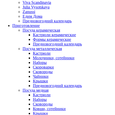
Viva Scandinavia
Julia Vysotskaya
Zanussi
Едим Дома
Предновогодний календарь
Приготовление
Посуда керамическая
Кастрюли керамические
Формы керамические
Предновогодний календарь
Посуда металлическая
Кастрюли
Молочники, сотейники
Наборы
Скороварки
Сковороды
Чайники
Крышки
Предновогодний календарь
Посуда медная
Кастрюли
Наборы
Сковороды
Ковши, сотейники
Крышки