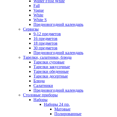
Winter Frost White
Fall
Vague
White
White S
Предновогодний календарь
Сервизы
9-12 предметов
16 предметов
18 предметов
30 предметов
Предновогодний календарь
Тарелки, салатники, блюда
Тарелки суповые
Тарелки закусочные
Тарелки обеденные
Тарелки десертные
Блюда
Салатники
Предновогодний календарь
Столовые приборы
Наборы
Наборы 24 пр.
Матовые
Полированные