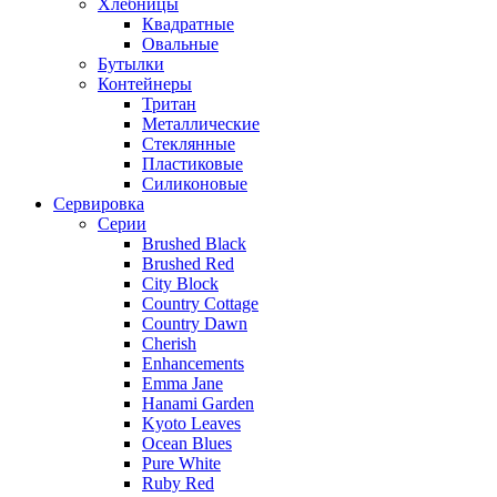
Хлебницы
Квадратные
Овальные
Бутылки
Контейнеры
Тритан
Металлические
Стеклянные
Пластиковые
Силиконовые
Сервировка
Серии
Brushed Black
Brushed Red
City Block
Country Cottage
Country Dawn
Cherish
Enhancements
Emma Jane
Hanami Garden
Kyoto Leaves
Ocean Blues
Pure White
Ruby Red