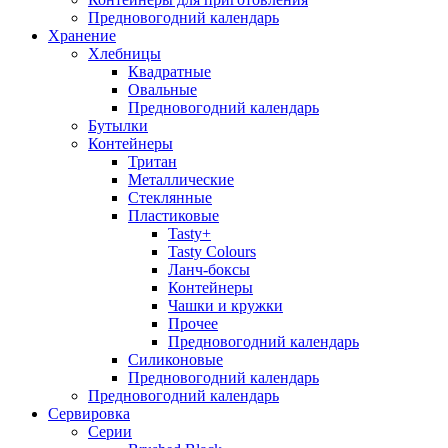
Предновогодний календарь
Хранение
Хлебницы
Квадратные
Овальные
Предновогодний календарь
Бутылки
Контейнеры
Тритан
Металлические
Стеклянные
Пластиковые
Tasty+
Tasty Colours
Ланч-боксы
Контейнеры
Чашки и кружки
Прочее
Предновогодний календарь
Силиконовые
Предновогодний календарь
Предновогодний календарь
Сервировка
Серии