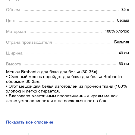
Объем
35 л
Цвет
Серый
Материал
100% хлопок
Страна производителя
Бельгия
Ширина
40 см
Высота
60 см
Мешок Brabantia для бака для белья (30-35л).
• Сменный мешок подойдет для бака для белья Brabantia
объемом 30-35л.
• Этот мешок для белья изготовлен из прочной ткани (100%
хлопок) и легко стирается.
• Благодаря эластичным прорезиненным краям мешок
легко устанавливается и не соскальзывает в бак.
Показать все описание