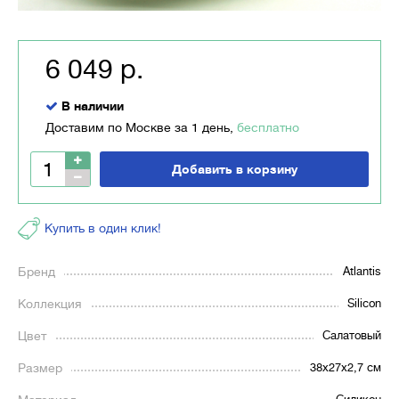
6 049 р.
В наличии
Доставим по Москве за 1 день,
бесплатно
Добавить в корзину
Купить в один клик!
Бренд
Atlantis
Коллекция
Silicon
Цвет
Салатовый
Размер
38х27х2,7 см