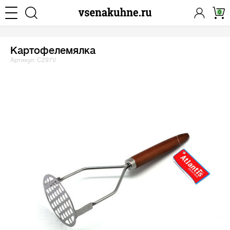
0
Картофелемялка
Артикул: C297V