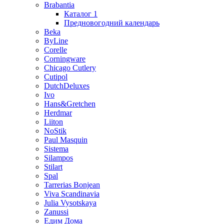
Brabantia
Каталог 1
Предновогодний календарь
Beka
ByLine
Corelle
Corningware
Chicago Cutlery
Cutipol
DutchDeluxes
Ivo
Hans&Gretchen
Herdmar
Liiton
NoStik
Paul Masquin
Sistema
Silampos
Stilart
Spal
Tarrerias Bonjean
Viva Scandinavia
Julia Vysotskaya
Zanussi
Едим Дома