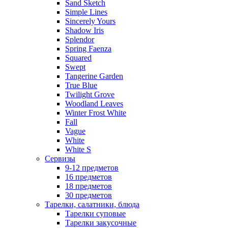
Sand Sketch
Simple Lines
Sincerely Yours
Shadow Iris
Splendor
Spring Faenza
Squared
Swept
Tangerine Garden
True Blue
Twilight Grove
Woodland Leaves
Winter Frost White
Fall
Vague
White
White S
Сервизы
9-12 предметов
16 предметов
18 предметов
30 предметов
Тарелки, салатники, блюда
Тарелки суповые
Тарелки закусочные