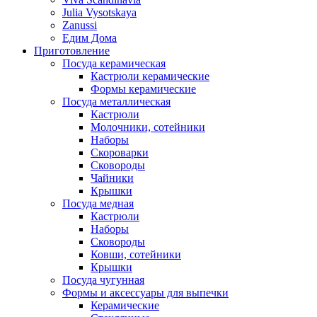
Julia Vysotskaya
Zanussi
Едим Дома
Приготовление
Посуда керамическая
Кастрюли керамические
Формы керамические
Посуда металлическая
Кастрюли
Молочники, сотейники
Наборы
Скороварки
Сковороды
Чайники
Крышки
Посуда медная
Кастрюли
Наборы
Сковороды
Ковши, сотейники
Крышки
Посуда чугунная
Формы и аксессуары для выпечки
Керамические