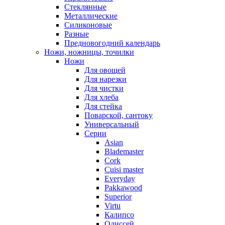
Стеклянные
Металлические
Силиконовые
Разные
Предновогодний календарь
Ножи, ножницы, точилки
Ножи
Для овощей
Для нарезки
Для чистки
Для хлеба
Для стейка
Поварской, сантоку
Универсальный
Серии
Asian
Blademaster
Cork
Cuisi master
Everyday
Pakkawood
Superior
Virtu
Калипсо
Одиссей