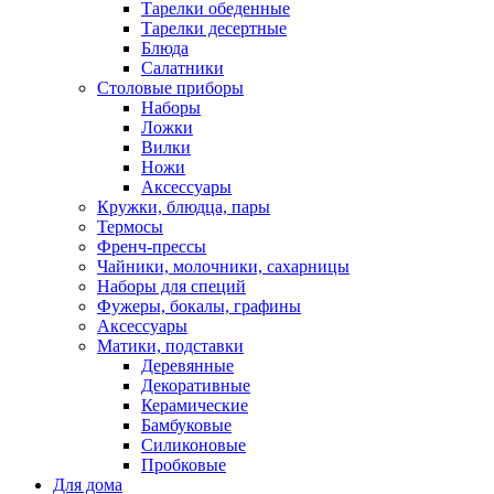
Тарелки обеденные
Тарелки десертные
Блюда
Салатники
Столовые приборы
Наборы
Ложки
Вилки
Ножи
Аксессуары
Кружки, блюдца, пары
Термосы
Френч-прессы
Чайники, молочники, сахарницы
Наборы для специй
Фужеры, бокалы, графины
Аксессуары
Матики, подставки
Деревянные
Декоративные
Керамические
Бамбуковые
Силиконовые
Пробковые
Для дома