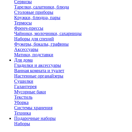
Сервизы
Тарелки, салатники, блюда
Столовые приборы
Кружки, блюдца, пары
Термосы
Френч-прессы
Чайники, молочники, сахарницы
Наборы для специй
Фужеры, бокалы, графины
Аксессуары
Матики, подставки
Для дома
Гладилки и аксессуары
Ванная комната и туалет
Настенные органайзеры
Сушилки
Галантерея
Мусорные баки
Текстиль
Уборка
Системы хранения
Техника
Подарочные наборы
Наборы