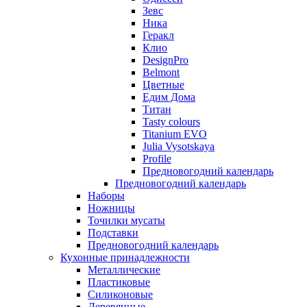
Зевс
Ника
Геракл
Клио
DesignPro
Belmont
Цветные
Едим Дома
Титан
Tasty colours
Titanium EVO
Julia Vysotskaya
Profile
Предновогодний календарь
Предновогодний календарь
Наборы
Ножницы
Точилки мусаты
Подставки
Предновогодний календарь
Кухонные принадлежности
Металлические
Пластиковые
Силиконовые
Деревянные