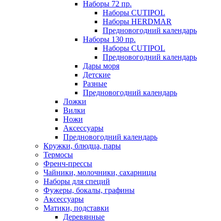
Наборы 72 пр.
Наборы CUTIPOL
Наборы HERDMAR
Предновогодний календарь
Наборы 130 пр.
Наборы CUTIPOL
Предновогодний календарь
Дары моря
Детские
Разные
Предновогодний календарь
Ложки
Вилки
Ножи
Аксессуары
Предновогодний календарь
Кружки, блюдца, пары
Термосы
Френч-прессы
Чайники, молочники, сахарницы
Наборы для специй
Фужеры, бокалы, графины
Аксессуары
Матики, подставки
Деревянные