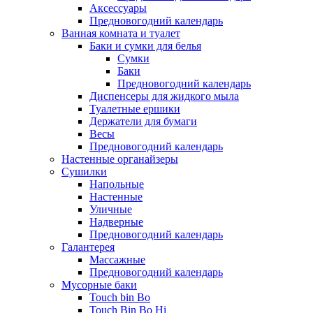
Аксессуары
Предновогодний календарь
Ванная комната и туалет
Баки и сумки для белья
Сумки
Баки
Предновогодний календарь
Диспенсеры для жидкого мыла
Туалетные ершики
Держатели для бумаги
Весы
Предновогодний календарь
Настенные органайзеры
Сушилки
Напольные
Настенные
Уличные
Надверные
Предновогодний календарь
Галантерея
Массажные
Предновогодний календарь
Мусорные баки
Touch bin Bo
Touch Bin Bo Hi