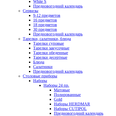
White S
Предновогодний календарь
Сервизы
9-12 предметов
16 предметов
18 предметов
30 предметов
Предновогодний календарь
Тарелки, салатники, блюда
Тарелки суповые
Тарелки закусочные
Тарелки обеденные
Тарелки десертные
Блюда
Салатники
Предновогодний календарь
Столовые приборы
Наборы
Наборы 24 пр.
Матовые
Полированные
Gold
Наборы HERDMAR
Наборы CUTIPOL
Предновогодний календарь