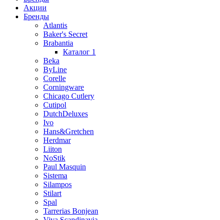
Акции
Бренды
Atlantis
Baker's Secret
Brabantia
Каталог 1
Beka
ByLine
Corelle
Corningware
Chicago Cutlery
Cutipol
DutchDeluxes
Ivo
Hans&Gretchen
Herdmar
Liiton
NoStik
Paul Masquin
Sistema
Silampos
Stilart
Spal
Tarrerias Bonjean
Viva Scandinavia