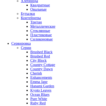
Хлебницы
Квадратные
Овальные
Бутылки
Контейнеры
Тритан
Металлические
Стеклянные
Пластиковые
Силиконовые
Сервировка
Серии
Brushed Black
Brushed Red
City Block
Country Cottage
Country Dawn
Cherish
Enhancements
Emma Jane
Hanami Garden
Kyoto Leaves
Ocean Blues
Pure White
Ruby Red