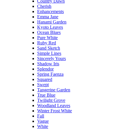
Country Dawn
Cherish
Enhancements
Emma Jane
Hanami Garden
Kyoto Leaves
Ocean Blues
Pure White
Ruby Red
Sand Sketch
Simple Lines
Sincerely Yours
Shadow Iris
Splendor
Spring Faenza
Squared
Swept
Tangerine Garden
True Blue
Twilight Grove
Woodland Leaves
Winter Frost White
Fall
Vague
White