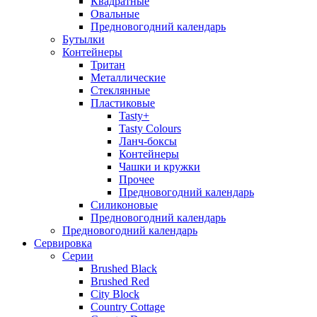
Квадратные
Овальные
Предновогодний календарь
Бутылки
Контейнеры
Тритан
Металлические
Стеклянные
Пластиковые
Tasty+
Tasty Colours
Ланч-боксы
Контейнеры
Чашки и кружки
Прочее
Предновогодний календарь
Силиконовые
Предновогодний календарь
Предновогодний календарь
Сервировка
Серии
Brushed Black
Brushed Red
City Block
Country Cottage