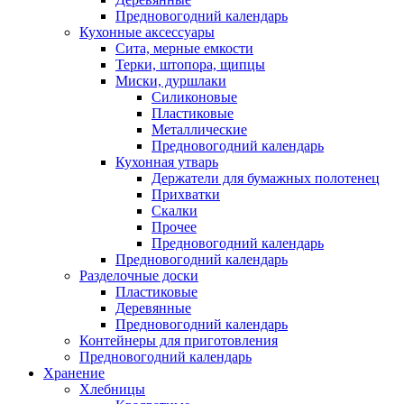
Предновогодний календарь
Кухонные аксессуары
Сита, мерные емкости
Терки, штопора, щипцы
Миски, дуршлаки
Силиконовые
Пластиковые
Металлические
Предновогодний календарь
Кухонная утварь
Держатели для бумажных полотенец
Прихватки
Скалки
Прочее
Предновогодний календарь
Предновогодний календарь
Разделочные доски
Пластиковые
Деревянные
Предновогодний календарь
Контейнеры для приготовления
Предновогодний календарь
Хранение
Хлебницы