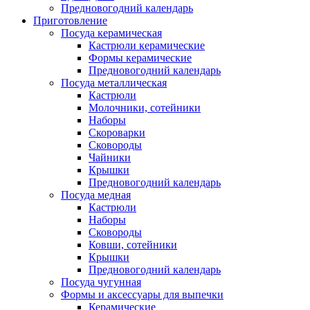
Предновогодний календарь
Приготовление
Посуда керамическая
Кастрюли керамические
Формы керамические
Предновогодний календарь
Посуда металлическая
Кастрюли
Молочники, сотейники
Наборы
Скороварки
Сковороды
Чайники
Крышки
Предновогодний календарь
Посуда медная
Кастрюли
Наборы
Сковороды
Ковши, сотейники
Крышки
Предновогодний календарь
Посуда чугунная
Формы и аксессуары для выпечки
Керамические