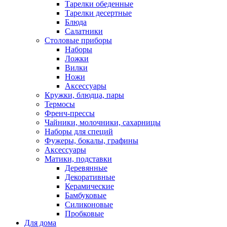
Тарелки обеденные
Тарелки десертные
Блюда
Салатники
Столовые приборы
Наборы
Ложки
Вилки
Ножи
Аксессуары
Кружки, блюдца, пары
Термосы
Френч-прессы
Чайники, молочники, сахарницы
Наборы для специй
Фужеры, бокалы, графины
Аксессуары
Матики, подставки
Деревянные
Декоративные
Керамические
Бамбуковые
Силиконовые
Пробковые
Для дома