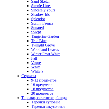
Sand Sketch
Simple Lines
Sincerely Yours
Shadow Iris
Splendor
Spring Faenza
Squared
Swept
Tangerine Garden
True Blue
Twilight Grove
Woodland Leaves
Winter Frost White
Fall
Vague
White
White S
Сервизы
9-12 предметов
16 предметов
18 предметов
30 предметов
Тарелки, салатники, блюда
Тарелки суповые
Тарелки закусочные