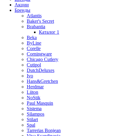
Акции
Бренды
Atlantis
Baker's Secret
Brabantia
Каталог 1
Beka
ByLine
Corelle
Corningware
Chicago Cutlery
Cutipol
DutchDeluxes
Ivo
Hans&Gretchen
Herdmar
Liiton
NoStik
Paul Masquin
Sistema
Silampos
Stilart
Spal
Tarrerias Bonjean
Viva Scandinavia