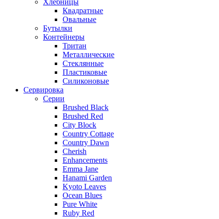
Хлебницы
Квадратные
Овальные
Бутылки
Контейнеры
Тритан
Металлические
Стеклянные
Пластиковые
Силиконовые
Сервировка
Серии
Brushed Black
Brushed Red
City Block
Country Cottage
Country Dawn
Cherish
Enhancements
Emma Jane
Hanami Garden
Kyoto Leaves
Ocean Blues
Pure White
Ruby Red