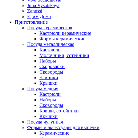
Julia Vysotskaya
Zanussi
Едим Дома
Приготовление
Посуда керамическая
Кастрюли керамические
Формы керамические
Посуда металлическая
Кастрюли
Молочники, сотейники
Наборы
Скороварки
Сковороды
Чайники
Крышки
Посуда медная
Кастрюли
Наборы
Сковороды
Ковши, сотейники
Крышки
Посуда чугунная
Формы и аксессуары для выпечки
Керамические