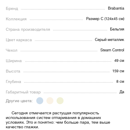
Бренд
Brabantia
Коллекция
Размер C (124х45 см)
Страна производителя
Бельгия
Цвет каркаса
Серый металлик
Чехол
Steam Control
Ширина
49 см
Высота
159 см
Глубина
8 см
Габаритный товар
Да
Другие цвета:
Сегодня отмечается растущая популярность
использования систем отпаривания в домашних
условиях. Это и понятно: чем больше пара, тем выше
качество глажки.