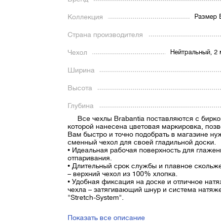
Коллекция
Размер E
Страна производителя
Чехол
Нейтральный, 2
Ширина
Высота
Глубина
Все чехлы Brabantia поставляются с бирко
которой нанесена цветовая маркировка, по
Вам быстро и точно подобрать в магазине н
сменный чехол для своей гладильной доски.
• Идеальная рабочая поверхность для глажен
отпаривания.
• Длительный срок службы и плавное скольж
– верхний чехол из 100% хлопка.
• Удобная фиксация на доске и отличное нат
чехла – затягивающий шнур и система натяж
"Stretch-System".
Показать все описание