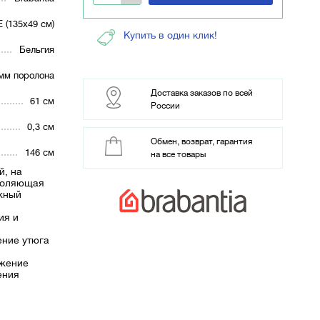
 (135х49 см)
Купить в один клик!
Бельгия
 мм поролона
Доставка заказов по всей
61 см
России
0,3 см
Обмен, возврат, гарантия
146 см
на все товары
й, на
зволяющая
ужный
ия и
ение утюга
яжение
ения