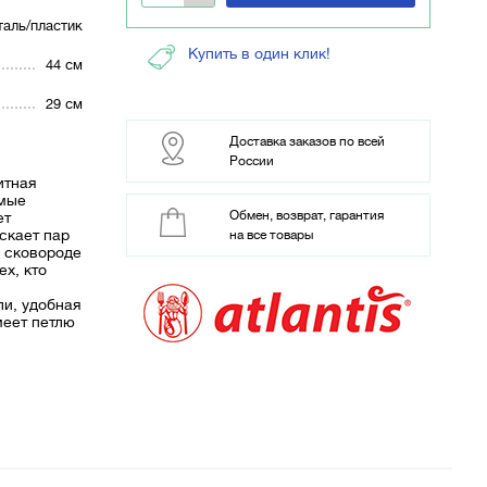
аль/пластик
Купить в один клик!
44 см
29 см
Доставка заказов по всей
России
итная
имые
Обмен, возврат, гарантия
ет
скает пар
на все товары
в сковороде
ех, кто
и, удобная
меет петлю