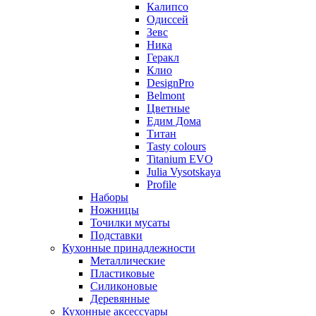
Калипсо
Одиссей
Зевс
Ника
Геракл
Клио
DesignPro
Belmont
Цветные
Едим Дома
Титан
Tasty colours
Titanium EVO
Julia Vysotskaya
Profile
Наборы
Ножницы
Точилки мусаты
Подставки
Кухонные принадлежности
Металлические
Пластиковые
Силиконовые
Деревянные
Кухонные аксессуары