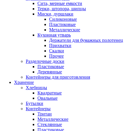
Сита, мерные емкости
Терки, штопора, щипцы
Миски, дуршлаки
Силиконовые
Пластиковые
Металлические
Кухонная утварь
Держатели для бумажных полотенец
Прихватки
Скалки
Прочее
Разделочные доски
Пластиковые
Деревянные
Контейнеры для приготовления
Хранение
Хлебницы
Квадратные
Овальные
Бутылки
Контейнеры
Тритан
Металлические
Стеклянные
Пластиковые