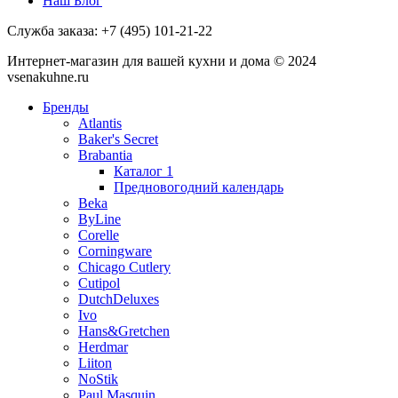
Наш Блог
Служба заказа:
+7 (495) 101-21-22
Интернет-магазин для вашей кухни и дома © 2024
vsenakuhne.ru
Бренды
Atlantis
Baker's Secret
Brabantia
Каталог 1
Предновогодний календарь
Beka
ByLine
Corelle
Corningware
Chicago Cutlery
Cutipol
DutchDeluxes
Ivo
Hans&Gretchen
Herdmar
Liiton
NoStik
Paul Masquin