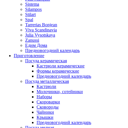
Sistema
Silampos
Stilart
Spal
Tarrerias Bonjean
Viva Scandinavia
Julia Vysotskaya
Zanussi
Едим Дома
Предновогодний календарь
Приготовление
Посуда керамическая
Кастрюли керамические
Формы керамические
Предновогодний календарь
Посуда металлическая
Кастрюли
Молочники, сотейники
Наборы
Скороварки
Сковороды
Чайники
Крышки
Предновогодний календарь
Посуда медная