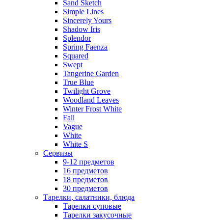
Sand Sketch
Simple Lines
Sincerely Yours
Shadow Iris
Splendor
Spring Faenza
Squared
Swept
Tangerine Garden
True Blue
Twilight Grove
Woodland Leaves
Winter Frost White
Fall
Vague
White
White S
Сервизы
9-12 предметов
16 предметов
18 предметов
30 предметов
Тарелки, салатники, блюда
Тарелки суповые
Тарелки закусочные