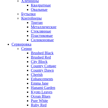
Хлебницы
Квадратные
Овальные
Бутылки
Контейнеры
Тритан
Металлические
Стеклянные
Пластиковые
Силиконовые
Сервировка
Серии
Brushed Black
Brushed Red
City Block
Country Cottage
Country Dawn
Cherish
Enhancements
Emma Jane
Hanami Garden
Kyoto Leaves
Ocean Blues
Pure White
Ruby Red