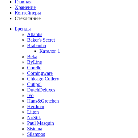
Главная
Хранение
Контейнеры
Стеклянные
Бренды
Atlantis
Baker's Secret
Brabantia
Каталог 1
Beka
ByLine
Corelle
Corningware
Chicago Cutlery
Cutipol
DutchDeluxes
Ivo
Hans&Gretchen
Herdmar
Liiton
NoStik
Paul Masquin
Sistema
Silampos