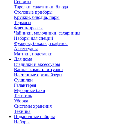
Сервизы
Тарелки, салатники, блюда
Столовые приборы
Кружки, блюдца, пары
Термосы
Френч-прессы
Чайники, молочники, сахарницы
Наборы для специй
Фужеры, бокалы, графины
Аксессуары
Матики, подставки
Для дома
Гладилки и аксессуары
Ванная комната и туалет
Настенные органайзеры
Сушилки
Галантерея
Мусорные баки
Текстиль
Уборка
Системы хранения
Техника
Подарочные наборы
Наборы