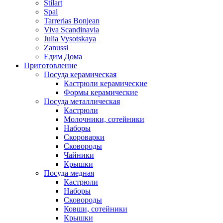
Stilart
Spal
Tarrerias Bonjean
Viva Scandinavia
Julia Vysotskaya
Zanussi
Едим Дома
Приготовление
Посуда керамическая
Кастрюли керамические
Формы керамические
Посуда металлическая
Кастрюли
Молочники, сотейники
Наборы
Скороварки
Сковороды
Чайники
Крышки
Посуда медная
Кастрюли
Наборы
Сковороды
Ковши, сотейники
Крышки