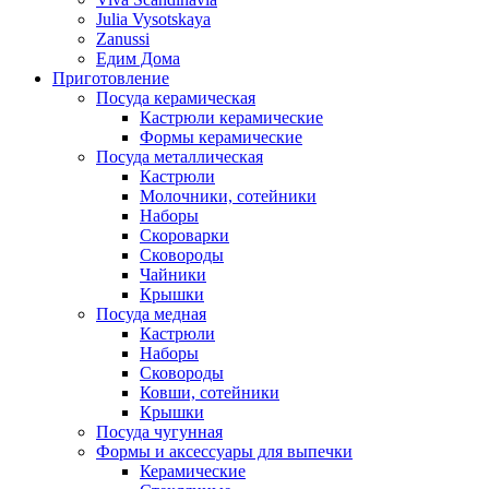
Julia Vysotskaya
Zanussi
Едим Дома
Приготовление
Посуда керамическая
Кастрюли керамические
Формы керамические
Посуда металлическая
Кастрюли
Молочники, сотейники
Наборы
Скороварки
Сковороды
Чайники
Крышки
Посуда медная
Кастрюли
Наборы
Сковороды
Ковши, сотейники
Крышки
Посуда чугунная
Формы и аксессуары для выпечки
Керамические