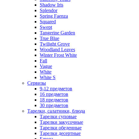
Shadow Iris
Splendor
Spring Faenza
Squared
Swept
Tangerine Garden
True Blue
Twilight Grove
Woodland Leaves
Winter Frost White
Fall
Vague
White
White S
Сервизы
9-12 предметов
16 предметов
18 предметов
30 предметов
Тарелки, салатники, блюда
Тарелки суповые
Тарелки закусочные
Тарелки обеденные
Тарелки десертные
Блюда