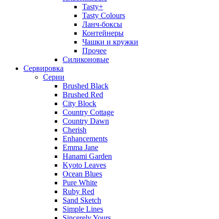
Tasty+
Tasty Colours
Ланч-боксы
Контейнеры
Чашки и кружки
Прочее
Силиконовые
Сервировка
Серии
Brushed Black
Brushed Red
City Block
Country Cottage
Country Dawn
Cherish
Enhancements
Emma Jane
Hanami Garden
Kyoto Leaves
Ocean Blues
Pure White
Ruby Red
Sand Sketch
Simple Lines
Sincerely Yours