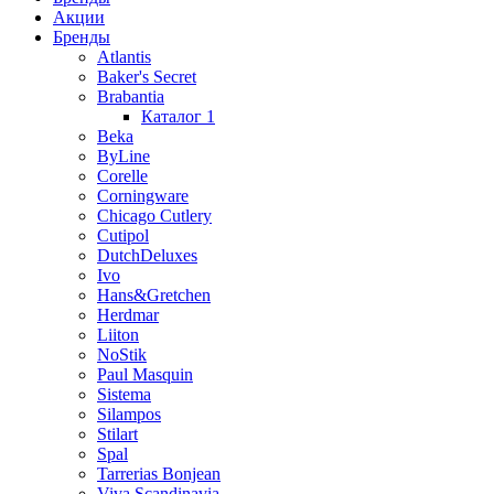
Акции
Бренды
Atlantis
Baker's Secret
Brabantia
Каталог 1
Beka
ByLine
Corelle
Corningware
Chicago Cutlery
Cutipol
DutchDeluxes
Ivo
Hans&Gretchen
Herdmar
Liiton
NoStik
Paul Masquin
Sistema
Silampos
Stilart
Spal
Tarrerias Bonjean
Viva Scandinavia