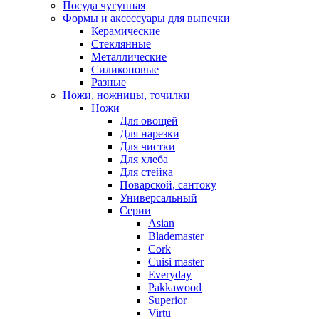
Посуда чугунная
Формы и аксессуары для выпечки
Керамические
Стеклянные
Металлические
Силиконовые
Разные
Ножи, ножницы, точилки
Ножи
Для овощей
Для нарезки
Для чистки
Для хлеба
Для стейка
Поварской, сантоку
Универсальный
Серии
Asian
Blademaster
Cork
Cuisi master
Everyday
Pakkawood
Superior
Virtu