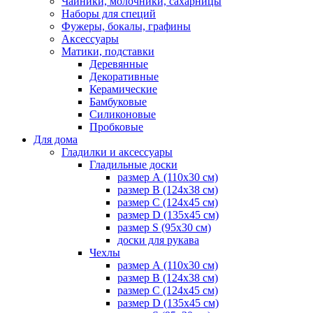
Чайники, молочники, сахарницы
Наборы для специй
Фужеры, бокалы, графины
Аксессуары
Матики, подставки
Деревянные
Декоративные
Керамические
Бамбуковые
Силиконовые
Пробковые
Для дома
Гладилки и аксессуары
Гладильные доски
размер А (110х30 см)
размер В (124х38 см)
размер С (124х45 см)
размер D (135х45 см)
размер S (95х30 см)
доски для рукава
Чехлы
размер А (110х30 см)
размер В (124х38 см)
размер С (124х45 см)
размер D (135х45 см)