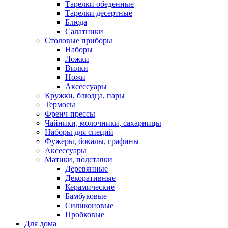
Тарелки обеденные
Тарелки десертные
Блюда
Салатники
Столовые приборы
Наборы
Ложки
Вилки
Ножи
Аксессуары
Кружки, блюдца, пары
Термосы
Френч-прессы
Чайники, молочники, сахарницы
Наборы для специй
Фужеры, бокалы, графины
Аксессуары
Матики, подставки
Деревянные
Декоративные
Керамические
Бамбуковые
Силиконовые
Пробковые
Для дома