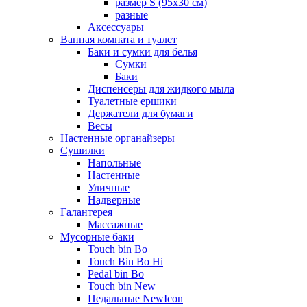
размер S (95х30 см)
разные
Аксессуары
Ванная комната и туалет
Баки и сумки для белья
Сумки
Баки
Диспенсеры для жидкого мыла
Туалетные ершики
Держатели для бумаги
Весы
Настенные органайзеры
Сушилки
Напольные
Настенные
Уличные
Надверные
Галантерея
Массажные
Мусорные баки
Touch bin Bo
Touch Bin Bo Hi
Pedal bin Bo
Touch bin New
Педальные NewIcon