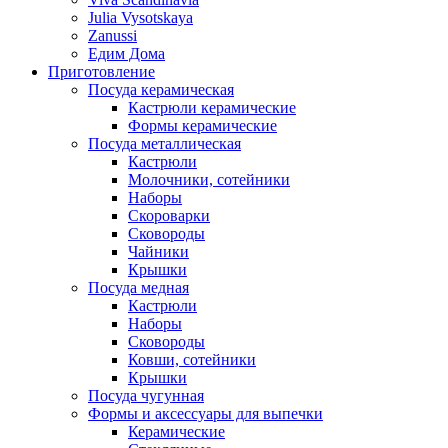
Julia Vysotskaya
Zanussi
Едим Дома
Приготовление
Посуда керамическая
Кастрюли керамические
Формы керамические
Посуда металлическая
Кастрюли
Молочники, сотейники
Наборы
Скороварки
Сковороды
Чайники
Крышки
Посуда медная
Кастрюли
Наборы
Сковороды
Ковши, сотейники
Крышки
Посуда чугунная
Формы и аксессуары для выпечки
Керамические