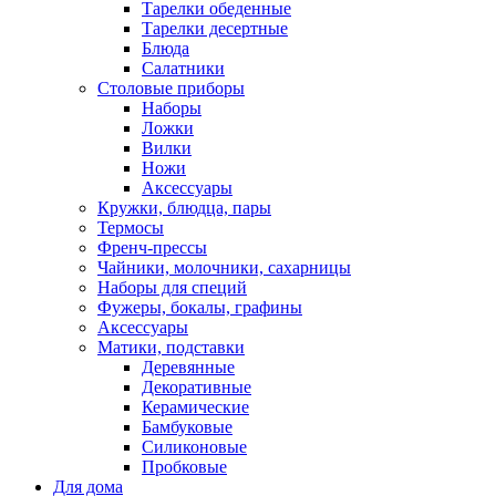
Тарелки обеденные
Тарелки десертные
Блюда
Салатники
Столовые приборы
Наборы
Ложки
Вилки
Ножи
Аксессуары
Кружки, блюдца, пары
Термосы
Френч-прессы
Чайники, молочники, сахарницы
Наборы для специй
Фужеры, бокалы, графины
Аксессуары
Матики, подставки
Деревянные
Декоративные
Керамические
Бамбуковые
Силиконовые
Пробковые
Для дома