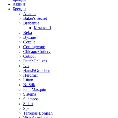
Акции
Бренды
Atlantis
Baker's Secret
Brabantia
Каталог 1
Beka
ByLine
Corelle
Corningware
Chicago Cutlery
Cutipol
DutchDeluxes
Ivo
Hans&Gretchen
Herdmar
Liiton
NoStik
Paul Masquin
Sistema
Silampos
Stilart
Spal
Tarrerias Bonjean
Viva Scandinavia