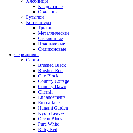
Хлебницы
Квадратные
Овальные
Бутылки
Контейнеры
Тритан
Металлические
Стеклянные
Пластиковые
Силиконовые
Сервировка
Серии
Brushed Black
Brushed Red
City Block
Country Cottage
Country Dawn
Cherish
Enhancements
Emma Jane
Hanami Garden
Kyoto Leaves
Ocean Blues
Pure White
Ruby Red