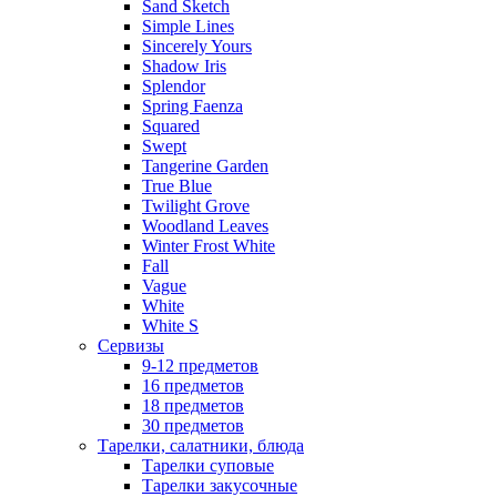
Sand Sketch
Simple Lines
Sincerely Yours
Shadow Iris
Splendor
Spring Faenza
Squared
Swept
Tangerine Garden
True Blue
Twilight Grove
Woodland Leaves
Winter Frost White
Fall
Vague
White
White S
Сервизы
9-12 предметов
16 предметов
18 предметов
30 предметов
Тарелки, салатники, блюда
Тарелки суповые
Тарелки закусочные