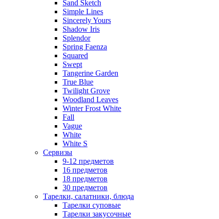
Sand Sketch
Simple Lines
Sincerely Yours
Shadow Iris
Splendor
Spring Faenza
Squared
Swept
Tangerine Garden
True Blue
Twilight Grove
Woodland Leaves
Winter Frost White
Fall
Vague
White
White S
Сервизы
9-12 предметов
16 предметов
18 предметов
30 предметов
Тарелки, салатники, блюда
Тарелки суповые
Тарелки закусочные