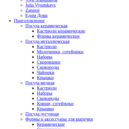
Julia Vysotskaya
Zanussi
Едим Дома
Приготовление
Посуда керамическая
Кастрюли керамические
Формы керамические
Посуда металлическая
Кастрюли
Молочники, сотейники
Наборы
Скороварки
Сковороды
Чайники
Крышки
Посуда медная
Кастрюли
Наборы
Сковороды
Ковши, сотейники
Крышки
Посуда чугунная
Формы и аксессуары для выпечки
Керамические