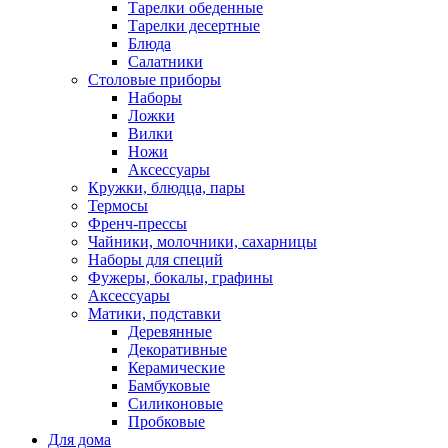
Тарелки обеденные
Тарелки десертные
Блюда
Салатники
Столовые приборы
Наборы
Ложки
Вилки
Ножи
Аксессуары
Кружки, блюдца, пары
Термосы
Френч-прессы
Чайники, молочники, сахарницы
Наборы для специй
Фужеры, бокалы, графины
Аксессуары
Матики, подставки
Деревянные
Декоративные
Керамические
Бамбуковые
Силиконовые
Пробковые
Для дома