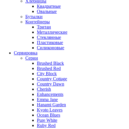
Хлебницы
Квадратные
Овальные
Бутылки
Контейнеры
Тритан
Металлические
Стеклянные
Пластиковые
Силиконовые
Сервировка
Серии
Brushed Black
Brushed Red
City Block
Country Cottage
Country Dawn
Cherish
Enhancements
Emma Jane
Hanami Garden
Kyoto Leaves
Ocean Blues
Pure White
Ruby Red