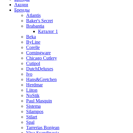
Акции
Бренды
Atlantis
Baker's Secret
Brabantia
Каталог 1
Beka
ByLine
Corelle
Corningware
Chicago Cutlery
Cutipol
DutchDeluxes
Ivo
Hans&Gretchen
Herdmar
Liiton
NoStik
Paul Masquin
Sistema
Silampos
Stilart
Spal
Tarrerias Bonjean
Viva Scandinavia