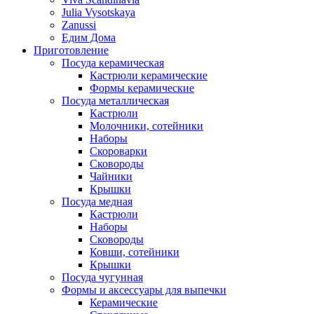
Julia Vysotskaya
Zanussi
Едим Дома
Приготовление
Посуда керамическая
Кастрюли керамические
Формы керамические
Посуда металлическая
Кастрюли
Молочники, сотейники
Наборы
Скороварки
Сковороды
Чайники
Крышки
Посуда медная
Кастрюли
Наборы
Сковороды
Ковши, сотейники
Крышки
Посуда чугунная
Формы и аксессуары для выпечки
Керамические