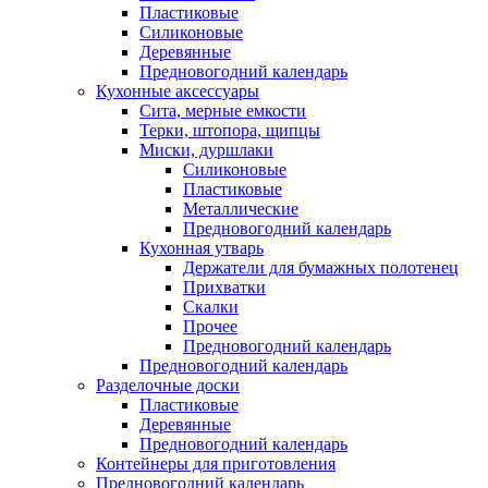
Пластиковые
Силиконовые
Деревянные
Предновогодний календарь
Кухонные аксессуары
Сита, мерные емкости
Терки, штопора, щипцы
Миски, дуршлаки
Силиконовые
Пластиковые
Металлические
Предновогодний календарь
Кухонная утварь
Держатели для бумажных полотенец
Прихватки
Скалки
Прочее
Предновогодний календарь
Предновогодний календарь
Разделочные доски
Пластиковые
Деревянные
Предновогодний календарь
Контейнеры для приготовления
Предновогодний календарь