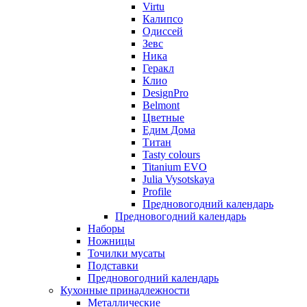
Virtu
Калипсо
Одиссей
Зевс
Ника
Геракл
Клио
DesignPro
Belmont
Цветные
Едим Дома
Титан
Tasty colours
Titanium EVO
Julia Vysotskaya
Profile
Предновогодний календарь
Предновогодний календарь
Наборы
Ножницы
Точилки мусаты
Подставки
Предновогодний календарь
Кухонные принадлежности
Металлические