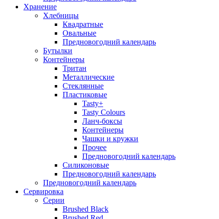
Хранение
Хлебницы
Квадратные
Овальные
Предновогодний календарь
Бутылки
Контейнеры
Тритан
Металлические
Стеклянные
Пластиковые
Tasty+
Tasty Colours
Ланч-боксы
Контейнеры
Чашки и кружки
Прочее
Предновогодний календарь
Силиконовые
Предновогодний календарь
Предновогодний календарь
Сервировка
Серии
Brushed Black
Brushed Red