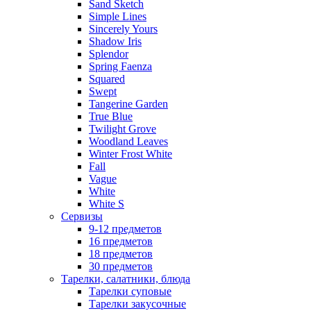
Sand Sketch
Simple Lines
Sincerely Yours
Shadow Iris
Splendor
Spring Faenza
Squared
Swept
Tangerine Garden
True Blue
Twilight Grove
Woodland Leaves
Winter Frost White
Fall
Vague
White
White S
Сервизы
9-12 предметов
16 предметов
18 предметов
30 предметов
Тарелки, салатники, блюда
Тарелки суповые
Тарелки закусочные