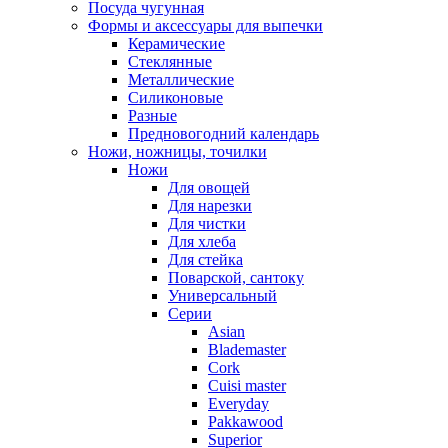
Посуда чугунная
Формы и аксессуары для выпечки
Керамические
Стеклянные
Металлические
Силиконовые
Разные
Предновогодний календарь
Ножи, ножницы, точилки
Ножи
Для овощей
Для нарезки
Для чистки
Для хлеба
Для стейка
Поварской, сантоку
Универсальный
Серии
Asian
Blademaster
Cork
Cuisi master
Everyday
Pakkawood
Superior