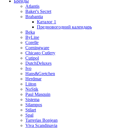
Бренды
Atlantis
Baker's Secret
Brabantia
Каталог 1
Предновогодний календарь
Beka
ByLine
Corelle
Corningware
Chicago Cutlery
Cutipol
DutchDeluxes
Ivo
Hans&Gretchen
Herdmar
Liiton
NoStik
Paul Masquin
Sistema
Silampos
Stilart
Spal
Tarrerias Bonjean
Viva Scandinavia