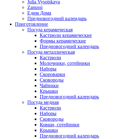
Julia Vysotskaya
Zanussi
Едим Дома
Предновогодний календарь
Приготовление
Посуда керамическая
Кастрюли керамические
Формы керамические
Предновогодний календарь
Посуда металлическая
Кастрюли
Молочники, сотейники
Наборы
Скороварки
Сковороды
Чайники
Крышки
Предновогодний календарь
Посуда медная
Кастрюли
Наборы
Сковороды
Ковши, сотейники
Крышки
Предновогодний календарь