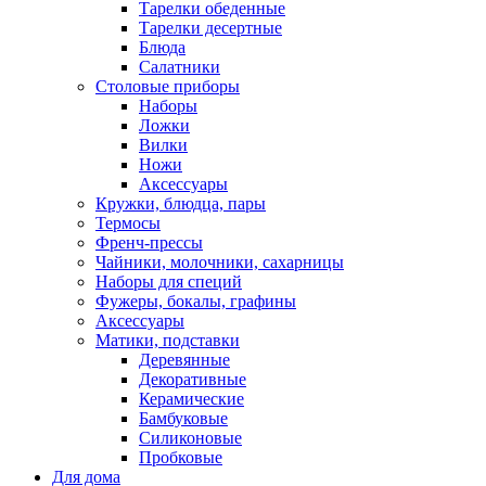
Тарелки обеденные
Тарелки десертные
Блюда
Салатники
Столовые приборы
Наборы
Ложки
Вилки
Ножи
Аксессуары
Кружки, блюдца, пары
Термосы
Френч-прессы
Чайники, молочники, сахарницы
Наборы для специй
Фужеры, бокалы, графины
Аксессуары
Матики, подставки
Деревянные
Декоративные
Керамические
Бамбуковые
Силиконовые
Пробковые
Для дома