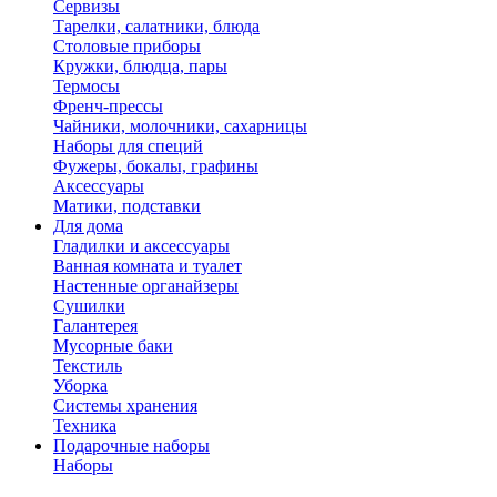
Сервизы
Тарелки, салатники, блюда
Столовые приборы
Кружки, блюдца, пары
Термосы
Френч-прессы
Чайники, молочники, сахарницы
Наборы для специй
Фужеры, бокалы, графины
Аксессуары
Матики, подставки
Для дома
Гладилки и аксессуары
Ванная комната и туалет
Настенные органайзеры
Сушилки
Галантерея
Мусорные баки
Текстиль
Уборка
Системы хранения
Техника
Подарочные наборы
Наборы