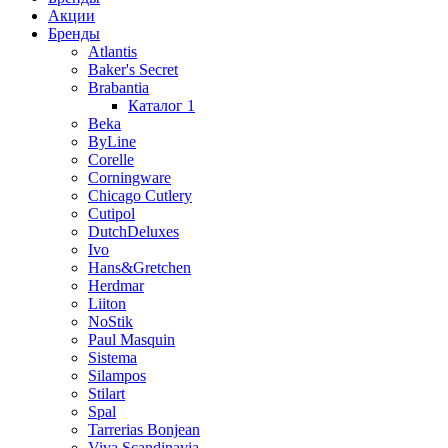
Акции
Бренды
Atlantis
Baker's Secret
Brabantia
Каталог 1
Beka
ByLine
Corelle
Corningware
Chicago Cutlery
Cutipol
DutchDeluxes
Ivo
Hans&Gretchen
Herdmar
Liiton
NoStik
Paul Masquin
Sistema
Silampos
Stilart
Spal
Tarrerias Bonjean
Viva Scandinavia