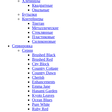
Хлебницы
Квадратные
Овальные
Бутылки
Контейнеры
Тритан
Металлические
Стеклянные
Пластиковые
Силиконовые
Сервировка
Серии
Brushed Black
Brushed Red
City Block
Country Cottage
Country Dawn
Cherish
Enhancements
Emma Jane
Hanami Garden
Kyoto Leaves
Ocean Blues
Pure White
Ruby Red