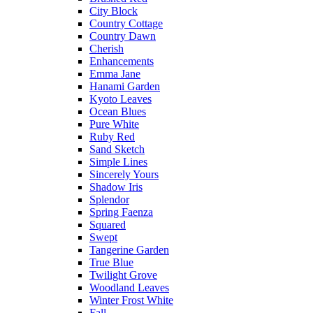
City Block
Country Cottage
Country Dawn
Cherish
Enhancements
Emma Jane
Hanami Garden
Kyoto Leaves
Ocean Blues
Pure White
Ruby Red
Sand Sketch
Simple Lines
Sincerely Yours
Shadow Iris
Splendor
Spring Faenza
Squared
Swept
Tangerine Garden
True Blue
Twilight Grove
Woodland Leaves
Winter Frost White
Fall