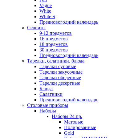
Vague
White
White S
Предновогодний календарь
Сервизы
9-12 предметов
16 предметов
18 предметов
30 предметов
Предновогодний календарь
Тарелки, салатники, блюда
Тарелки суповые
Тарелки закусочные
Тарелки обеденные
Тарелки десертные
Блюда
Салатники
Предновогодний календарь
Столовые приборы
Наборы
Наборы 24 пр.
Матовые
Полированные
Gold